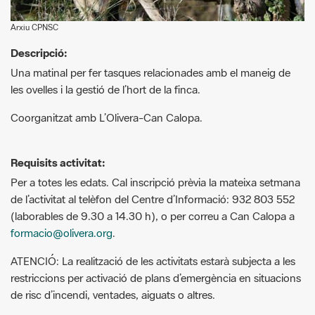
Descripció:
Una matinal per fer tasques relacionades amb el maneig de
les ovelles i la gestió de l’hort de la finca.
Coorganitzat amb L’Olivera-Can Calopa.
Requisits activitat:
Per a totes les edats. Cal inscripció prèvia la mateixa setmana
de l’activitat al telèfon del Centre d’Informació: 932 803 552
(laborables de 9.30 a 14.30 h), o per correu a Can Calopa a
formacio@olivera.org
.
ATENCIÓ: La realització de les activitats estarà subjecta a les
restriccions per activació de plans d’emergència en situacions
de risc d’incendi, ventades, aiguats o altres.
Més informació:
https://parcnaturalcollserola.cat/agenda/
G
F
P
C
compartir
m
a
i
o