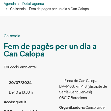
Collserola
Fem de pagès per un dia a
Can Calopa
Educació ambiental
Finca de Can Calopa
20/07/2024
BV-1468, km 4,8 (districte de
Sarrià-Sant Gervasi)
De 10 a 13.30 h
08017 Barcelona
Accés:
gratuït
Organitzadors:
Consorci del
Públic a qui va dirigida
Parc Natural de la Serra de
l'activitat:
Familiar/infantil
Collserola / L’Olivera-Can
Calopa de dalt