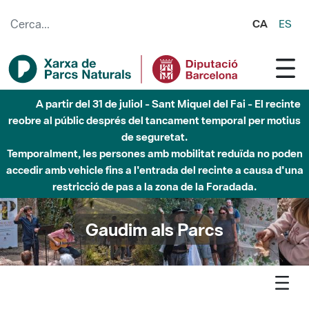
Salta al contingut principal
CA
ES
6 d'agost - Parc Fluvial Besòs - Activació de la Fase
d'Alerta del Parc Fluvial del Besòs per pluges intenses.
Tancats els accessos al Parc.
Gaudim als Parcs
Agenda
Detall agenda
Collserola - Fem de pagès per un dia a Can Calopa