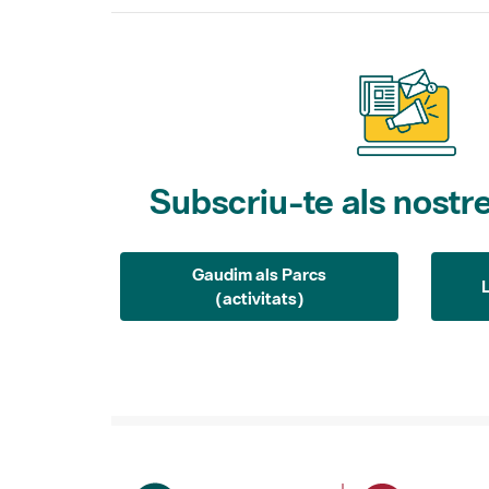
Subscriu-te als nostre
Gaudim als Parcs
(activitats)