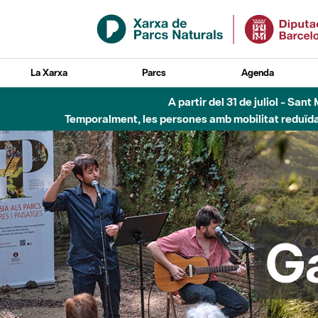
Salta al contingut principal
La Xarxa
Parcs
Agenda
Fins al desembre de 2026 - Parc Fluvial B
G