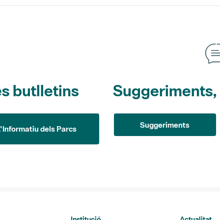
s butlletins
Suggeriments, o
Suggeriments
L'Informatiu dels Parcs
Institució
Actualitat