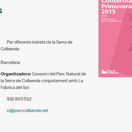
s
Per diferents indrets de la Serra de
Collserola
Barcelona
Organitzadors:
Consorci del Parc Natural de
la Serra de Collserola conjuntament amb La
Fàbrica del Sol
932 803 552
ci@parccollserola.net
danyola del Vallès).