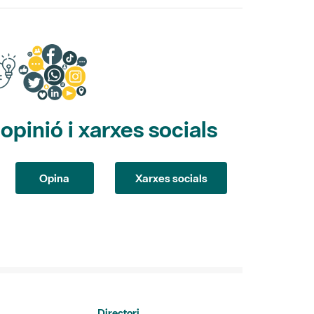
pinió i xarxes socials
Opina
Xarxes socials
Directori