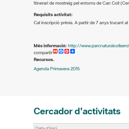
Requisits activitat:
Cal inscripció prèvia. A partir de 7 anys trucant a
Més informació:
http://www.parcnaturalcollser
G
F
P
C
compartir
m
a
i
o
Recursos.
a
c
n
m
i
e
t
p
Agenda Primavera 2015
l
b
e
a
o
r
r
o
e
t
k
s
i
t
r
Cercador d'activitats