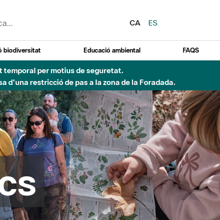
CA
ES
 biodiversitat
Educació ambiental
FAQS
 obres de construcció d'una passera sobre el riu
cs