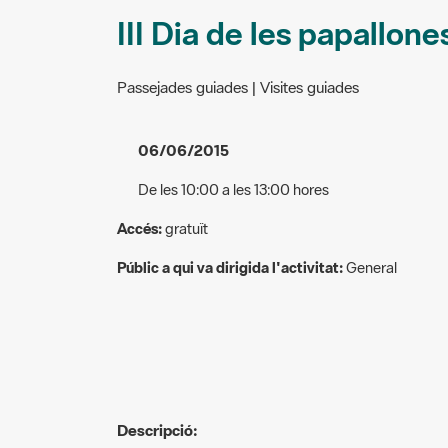
III Dia de les papallone
Passejades guiades | Visites guiades
06/06/2015
De les 10:00 a les 13:00 hores
Accés:
gratuït
Públic a qui va dirigida l'activitat:
General
Descripció:
Itinerari de mostreig pel entorns de Can Coll (Cer