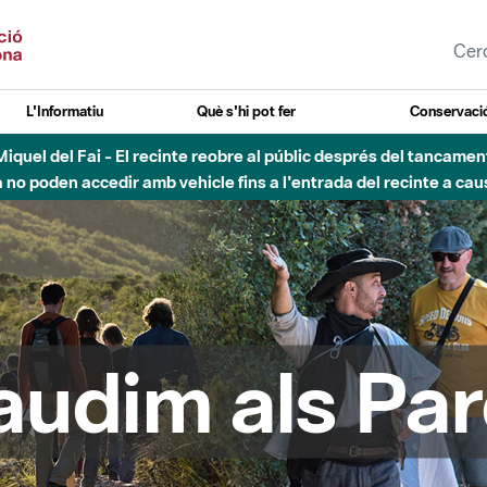
L'Informatiu
Què s'hi pot fer
Conservació
esòs - Afectacions a la llera del Parc Fluvial del Besòs degut a
audim als Par