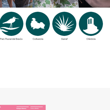
Parc Fluvial del Besòs
Collserola
Garraf
Olèrdola