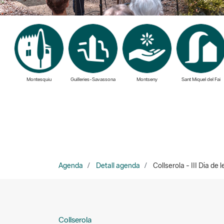
Montesquiu
Guilleries-Savassona
Montseny
Sant Miquel del Fai
Agenda
Detall agenda
Collserola - III Dia de 
Collserola