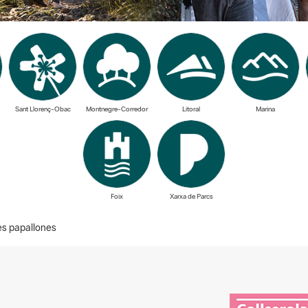
Sant Llorenç-Obac
Montnegre-Corredor
Litoral
Marina
Foix
Xarxa de Parcs
les papallones