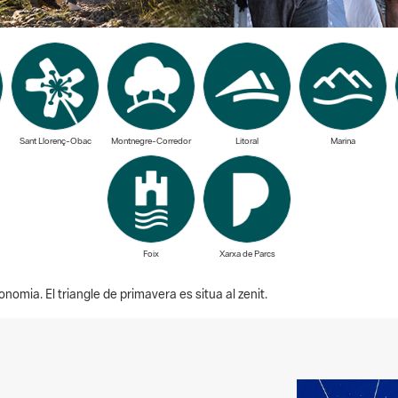
Sant Llorenç-Obac
Montnegre-Corredor
Litoral
Marina
Foix
Xarxa de Parcs
onomia. El triangle de primavera es situa al zenit.