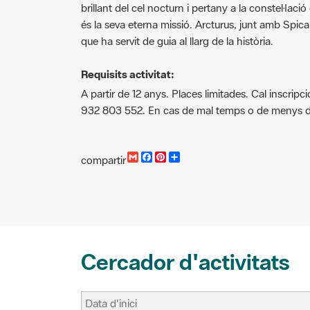
és la seva eterna missió. Arcturus, junt amb Spica
que ha servit de guia al llarg de la història.
Requisits activitat:
A partir de 12 anys. Places limitades. Cal inscripc
932 803 552. En cas de mal temps o de menys de 10
G
F
P
C
compartir
m
a
i
o
a
c
n
m
i
e
t
p
l
b
e
a
o
r
r
o
e
t
k
s
i
t
r
Cercador d'activitats