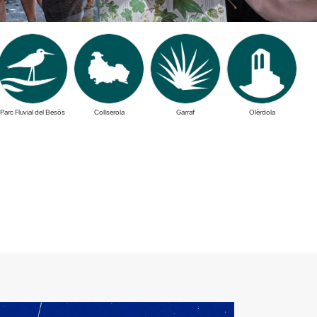
Parc Fluvial del Besòs
Collserola
Garraf
Olèrdola