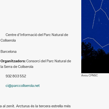
Centre d'Informació del Parc Natural de
Collserola
Barcelona
Organitzadors:
Consorci del Parc Natural de
la Serra de Collserola
Arxiu CPNSC
932 803 552
ci@parccollserola.net
 al zenit. Arcturus és la tercera estrella més
ió del Bover. Veurem com va aparèixer i quina