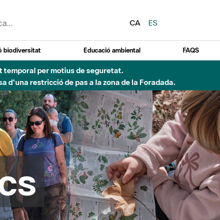
CA
ES
 biodiversitat
Educació ambiental
FAQS
 obres de construcció d'una passera sobre el riu
cs