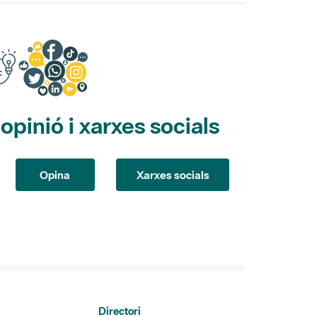
pinió i xarxes socials
Opina
Xarxes socials
Directori