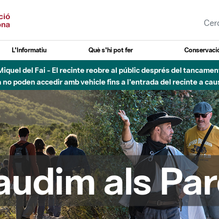
L'Informatiu
Què s'hi pot fer
Conservació
esòs - Afectacions a la llera del Parc Fluvial del Besòs degut a
audim als Par