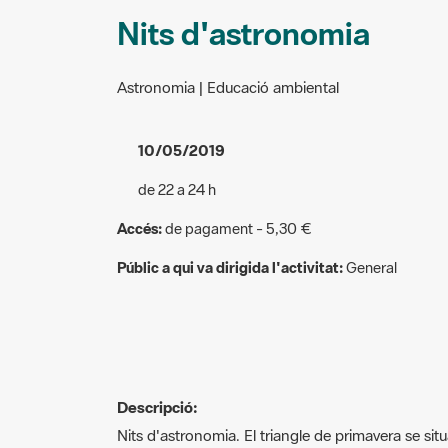
Nits d'astronomia
Astronomia | Educació ambiental
10/05/2019
de 22 a 24 h
Accés:
de pagament - 5,30 €
Públic a qui va dirigida l'activitat:
General
Descripció:
Nits d'astronomia. El triangle de primavera se situa
brillant del cel nocturn i pertany a la constel·lac