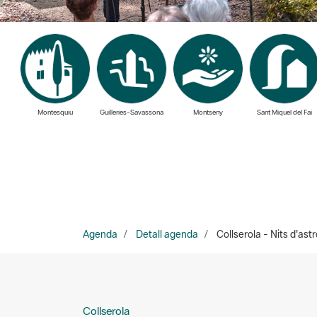
Montesquiu
Guilleries-Savassona
Montseny
Sant Miquel del Fai
Agenda
Detall agenda
Collserola - Nits d'astr
Collserola