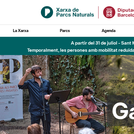
Salta al contingut principal
La Xarxa
Parcs
Agenda
Fins al desembre de 2026 - Parc Fluvial B
G