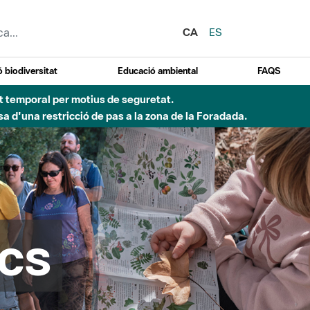
CA
ES
 biodiversitat
Educació ambiental
FAQS
Besòs per pluges intenses.
cs