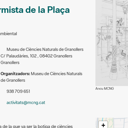
rmista de la Plaça
ambiental
Museu de Ciències Naturals de Granollers
C/ Palaudàries, 102 , 08402 Granollers
Granollers
Organitzadors:
Museu de Ciències Naturals
de Granollers
Arxiu MCNG
938 709 651
activitats@mcng.cat
+
ia de la que va ser la botiga de ciències