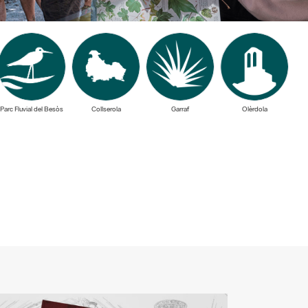
Parc Fluvial del Besòs
Collserola
Garraf
Olèrdola