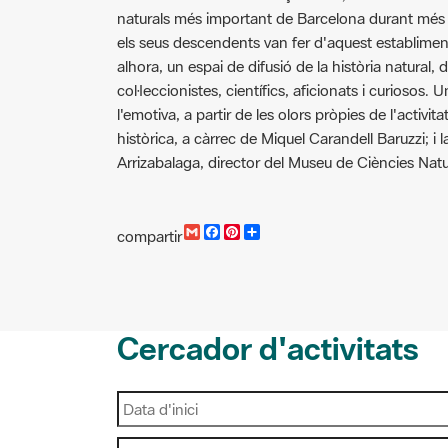
naturals més important de Barcelona durant més d'
els seus descendents van fer d'aquest establiment
alhora, un espai de difusió de la història natural,
col·leccionistes, científics, aficionats i curiosos. 
l'emotiva, a partir de les olors pròpies de l'activita
històrica, a càrrec de Miquel Carandell Baruzzi; i l
Arrizabalaga, director del Museu de Ciències Natu
G
F
P
C
compartir
m
a
i
o
a
c
n
m
i
e
t
p
l
b
e
a
o
r
r
o
e
t
Cercador d'activitats
k
s
i
t
r