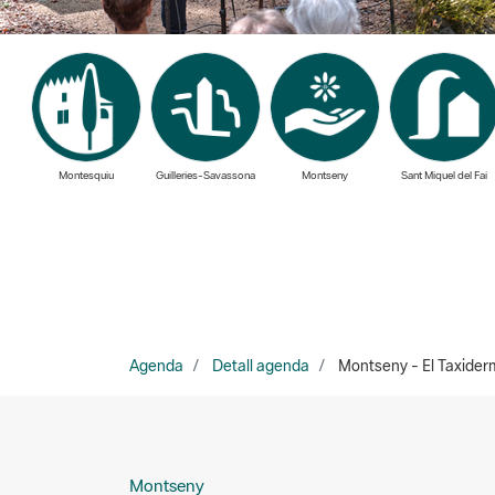
Montesquiu
Guilleries-Savassona
Montseny
Sant Miquel del Fai
Agenda
Detall agenda
Montseny - El Taxiderm
Montseny