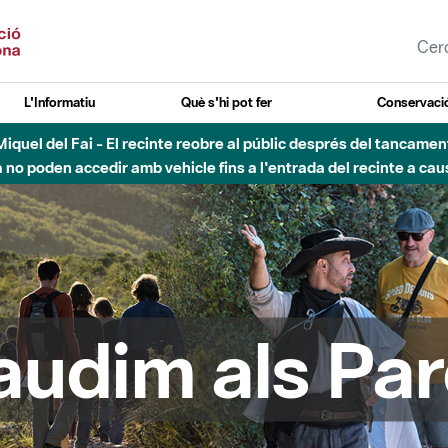
L'Informatiu
Què s'hi pot fer
Conservació
uvial Besòs - Activació de la Fase d'Alerta del Parc Fluvial del 
Tancats els accessos al Parc.
audim als Par