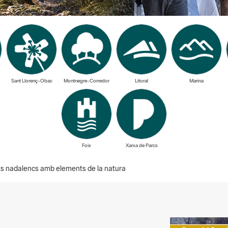
Sant Llorenç-Obac
Montnegre-Corredor
Litoral
Marina
Foix
Xarxa de Parcs
s nadalencs amb elements de la natura