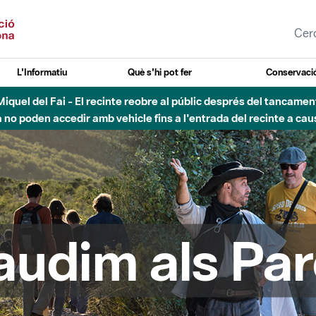
L'Informatiu
Què s'hi pot fer
Conservació
agost - Sant Llorenç-Obac - Nivell 3 del Pla Alfa (perill molt alt 
audim als Par