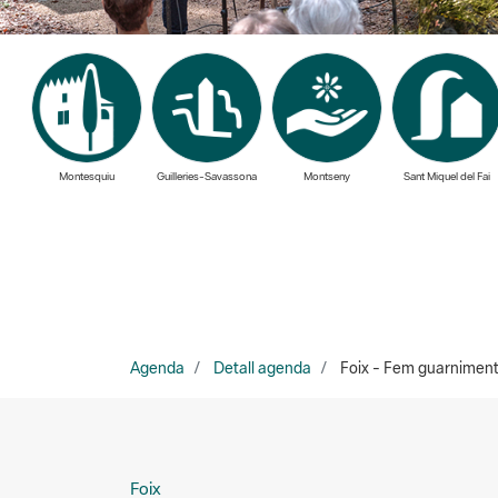
Montesquiu
Guilleries-Savassona
Montseny
Sant Miquel del Fai
Agenda
Detall agenda
Foix - Fem guarniment
Foix