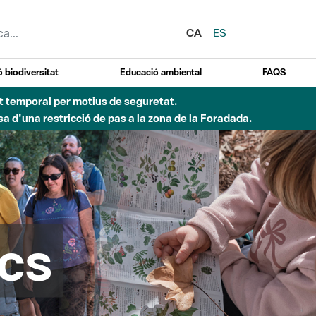
CA
ES
 biodiversitat
Educació ambiental
FAQS
d'incendi)
cs