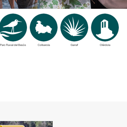
Parc Fluvial del Besòs
Collserola
Garraf
Olèrdola