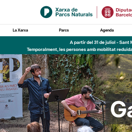
Salta al contingut principal
La Xarxa
Parcs
Agenda
5 d'
G