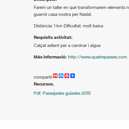
Farem un taller en què transformarem elements na
guarnir casa nostra per Nadal.
Distància: 1 km Dificultat: molt baixa
Requisits activitat:
Calçat adient per a caminar i aigua
Més informació:
http://www.quatrepasses.com
G
F
P
C
compartir
m
a
i
o
Recursos.
a
c
n
m
i
e
t
p
Pdf. Passejades guiades 2015
l
b
e
a
o
r
r
o
e
t
k
s
i
t
r
Cercador d'activitats