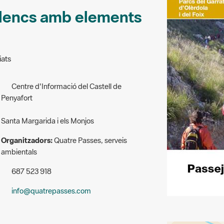
lencs amb elements
iats
Centre d'Informació del Castell de
Penyafort
Santa Margarida i els Monjos
Organitzadors:
Quatre Passes, serveis
ambientals
687 523 918
info@quatrepasses.com
+