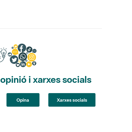
pinió i xarxes socials
Opina
Xarxes socials