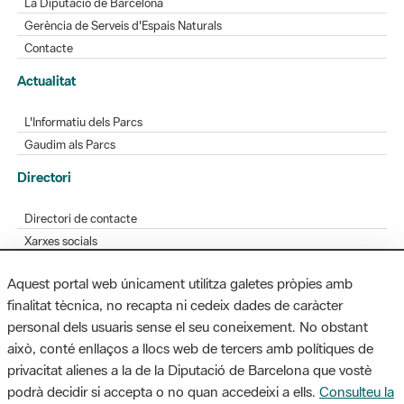
Actualitat
L'Informatiu dels Parcs
Gaudim als Parcs
Directori
Directori de contacte
Xarxes socials
Aplicacions mòbils
Bústia de suggeriments
Opineu sobre els parcs
Aquest portal web únicament utilitza galetes pròpies amb
finalitat tècnica, no recapta ni cedeix dades de caràcter
personal dels usuaris sense el seu coneixement. No obstant
MAPA WEB
AVÍS LEGAL
ACCESSIBILITAT
això, conté enllaços a llocs web de tercers amb polítiques de
privacitat alienes a la de la Diputació de Barcelona que vostè
Diputació de Barcelona. Edifici Llacuna, 1a planta. Badajoz, 49. 08005
podrà decidir si accepta o no quan accedeixi a ells.
Consulteu la
Barcelona. Tel. 934 022 428 / xarxaparcs@diba.cat