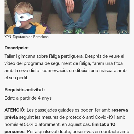
XPN. Diputació de Barcelona
Descripció:
Taller i gimcana sobre l’àliga perdiguera. Després de veure el
vídeo del programa de seguiment de l’àliga, farem una fitxa
amb la seva dieta i conservació, un dibuix i una màscara amb
el seu perfil.
Requisits activitat:
Edat: a partir de 4 anys
ATENCIÓ
: Les passejades guiades es poden fer amb
reserva
prèvia
seguint les mesures de protecció anti Covid-19 i amb
només el 50% d'aforament, en aquest cas,
limitat a 10
persones
. Per a qualsevol dubte, poseu-vos en contacte amb
els organitzadors.
Més informació:
https://www.edulis.cat