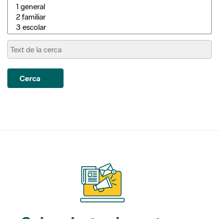
Cerca
Subscriu-te als nostres
butlletins