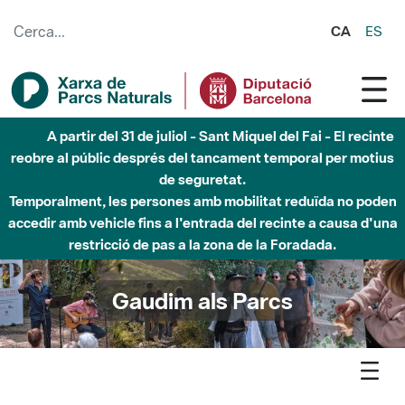
Salta al contingut principal
CA
ES
Fins al desembre de 2026 - Parc Fluvial Besòs -
Afectacions a la llera del Parc Fluvial del Besòs degut a
obres de construcció d'una passera sobre el riu
Gaudim als Parcs
Agenda
Detall agenda
Garraf - Descobreix l'àguila cuabarrada amb els més menuts