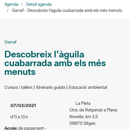
Garraf
Descobreix l'àguila
cuabarrada amb els més
menuts
Cursos i tallers | Itineraris guiats | Educació ambiental
La Pleta
07/03/2021
Ctra. de Ratpenat a Plana
Novella, km 3,5
d’11 a 13 h
08870 Sitges
Accés:
de pagament -
Lloc de trobada:
La Pleta
Adults, 3 euros; nens entre 5 i
12 anys, 2 euros; menors de 5
Organitzadors:
Associació
anys, gratuït. Famílies