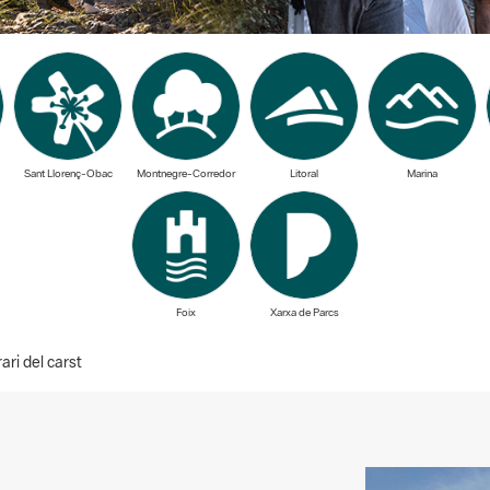
Sant Llorenç-Obac
Montnegre-Corredor
Litoral
Marina
Foix
Xarxa de Parcs
rari del carst