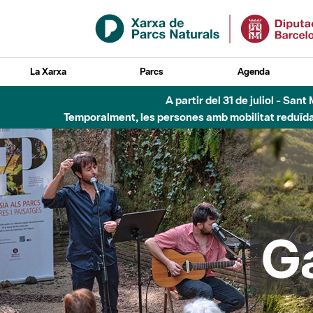
Salta al contingut principal
La Xarxa
Parcs
Agenda
Fins al desembre de 2026 - Parc Fluvial B
G