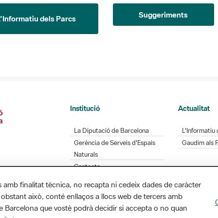
Suggeriments
L'Informatiu dels Parcs
Institució
Actualitat
La Diputació de Barcelona
L'Informatiu 
Gerència de Serveis d'Espais
Gaudim als 
Naturals
Contacte
s amb finalitat tècnica, no recapta ni cedeix dades de caràcter
 obstant això, conté enllaços a llocs web de tercers amb
Diputació de Barcelona. Edifici Llacuna, 1a planta.
ó de Barcelona que vostè podrà decidir si accepta o no quan
/ xarxaparcs@diba.cat