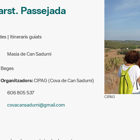
carst. Passejada
es | Itineraris guiats
Masia de Can Sadurní
Beges
Organitzadors:
CIPAG (Cova de Can Sadurní)
606 805 537
CIPAG
covacansadurni@gmail.com
es en el qual veurem tots els elements