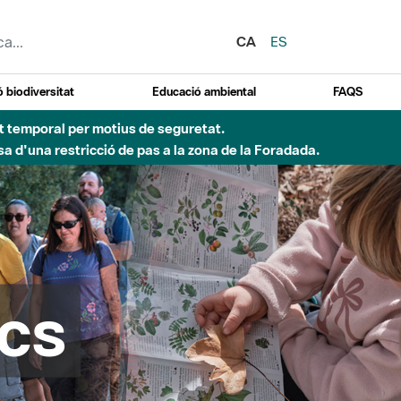
CA
ES
 biodiversitat
Educació ambiental
FAQS
 obres de construcció d'una passera sobre el riu
cs