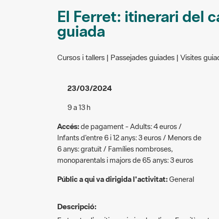
El Ferret: itinerari del 
guiada
Cursos i tallers | Passejades guiades | Visites guiad
23/03/2024
9 a 13 h
Accés:
de pagament - Adults: 4 euros /
Infants d’entre 6 i 12 anys: 3 euros / Menors de
6 anys: gratuït / Famílies nombroses,
monoparentals i majors de 65 anys: 3 euros
Públic a qui va dirigida l'activitat:
General
Descripció:
Es tracta d’un itinerari circular d’uns 5 quilòmetr