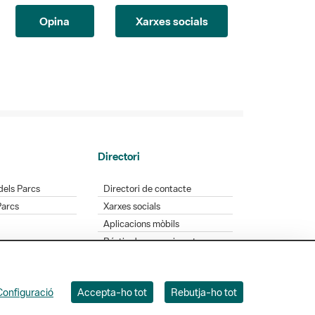
Opina
Xarxes socials
Directori
dels Parcs
Directori de contacte
Parcs
Xarxes socials
Aplicacions mòbils
Bústia de suggeriments
Opineu sobre els parcs
Configuració
Accepta-ho tot
Rebutja-ho tot
 Badajoz, 49. 08005 Barcelona. Tel. 934 022 428