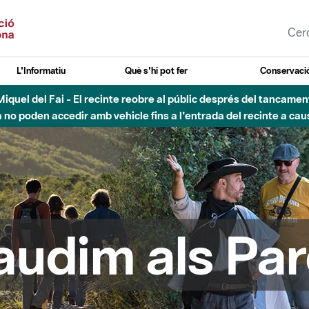
L'Informatiu
Què s'hi pot fer
Conservació
esòs - Afectacions a la llera del Parc Fluvial del Besòs degut a
audim als Par