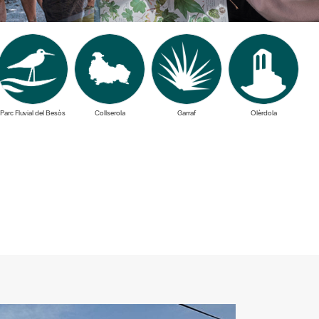
Parc Fluvial del Besòs
Collserola
Garraf
Olèrdola