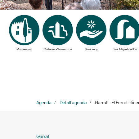
Montesquiu
Guilleries-Savassona
Montseny
Sant Miquel del Fai
Agenda
Detall agenda
Garraf - El Ferret: itine
Garraf