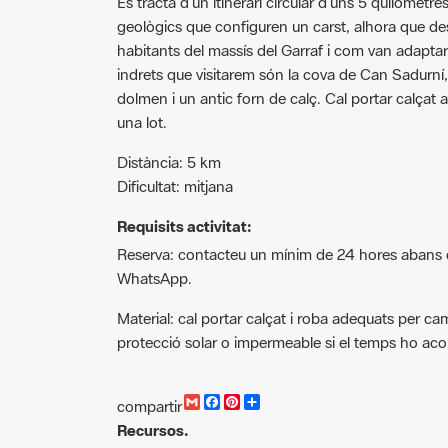
geològics que configuren un carst, alhora que de
habitants del massís del Garraf i com van adaptar la
indrets que visitarem són la cova de Can Sadurní, 
dolmen i un antic forn de calç. Cal portar calçat
una lot.
Distància: 5 km
Dificultat: mitjana
Requisits activitat:
Reserva: contacteu un mínim de 24 hores abans de l
WhatsApp.
Material: cal portar calçat i roba adequats per ca
protecció solar o impermeable si el temps ho aco
G
F
P
C
compartir
m
a
i
o
Recursos.
a
c
n
m
i
e
t
p
Passejades guiades 2024 [PDF]
l
b
e
a