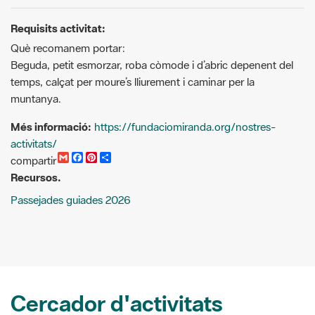
Beguda, petit esmorzar, roba còmode i d’abric depenent del
temps, calçat per moure’s lliurement i caminar per la
muntanya.
Més informació:
https://fundaciomiranda.org/nostres-
activitats/
G
F
P
C
compartir
m
a
i
o
Recursos.
a
c
n
m
i
e
t
p
Passejades guiades 2026
l
b
e
a
o
r
r
o
e
t
k
s
i
t
r
Cercador d'activitats