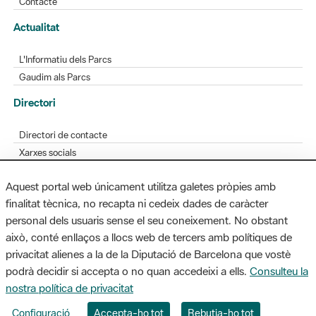
L'Informatiu dels Parcs
Gaudim als Parcs
Directori
Directori de contacte
Xarxes socials
Aplicacions mòbils
Bústia de suggeriments
Opineu sobre els parcs
Aquest portal web únicament utilitza galetes pròpies amb
finalitat tècnica, no recapta ni cedeix dades de caràcter
personal dels usuaris sense el seu coneixement. No obstant
MAPA WEB
AVÍS LEGAL
ACCESSIBILITAT
això, conté enllaços a llocs web de tercers amb polítiques de
privacitat alienes a la de la Diputació de Barcelona que vostè
Diputació de Barcelona. Edifici Llacuna, 1a planta. Badajoz, 49. 08005
podrà decidir si accepta o no quan accedeixi a ells.
Consulteu la
Barcelona. Tel. 934 022 428 / xarxaparcs@diba.cat
nostra política de privacitat
Configuració
Accepta-ho tot
Rebutja-ho tot