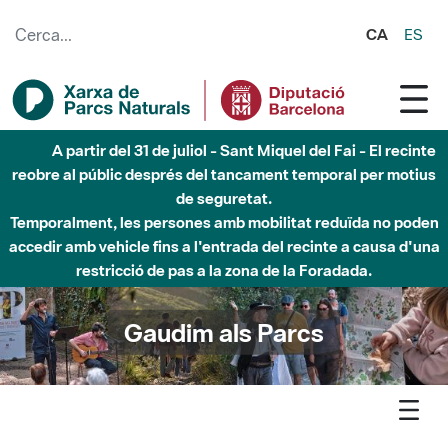
Salta al contingut principal
CA
ES
6 d'agost - Parc Fluvial Besòs - Activació de la Fase
d'Alerta del Parc Fluvial del Besòs per pluges intenses.
Tancats els accessos al Parc.
Gaudim als Parcs
Agenda
Detall agenda
Garraf - Els cavalls al parc