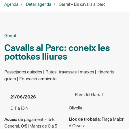
Garraf
Cavalls al Parc: coneix les
pottokes lliures
Passejades guiades | Rutes, travesses i marxes | Itineraris
guiats | Educació ambiental
Parc del Garraf
21/06/2026
Olivella
D'11a 13 h
Lloc de trobada:
Plaça Major
Accés:
de pagament - 15€
d’Olivella
General, 0€ Infants de 0 a 5
anys
Organitzadors:
Fundació
Miranda
Públic a qui va dirigida