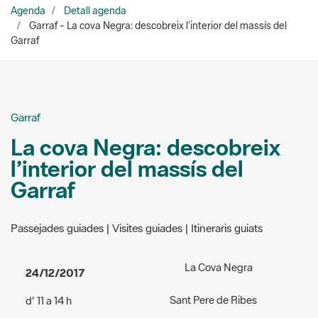
Garraf
La cova Negra: descobreix
l’interior del massís del
Garraf
Passejades guiades | Visites guiades | Itineraris guiats
La Cova Negra
24/12/2017
Sant Pere de Ribes
d' 11 a 14 h
Lloc de trobada:
Can Pere de
Accés:
de pagament - adults,
la Plana
3 euros; nens entre 5 i 12 anys,
Masia Can Pere de La Plana
2 euros; menors de 5 anys,