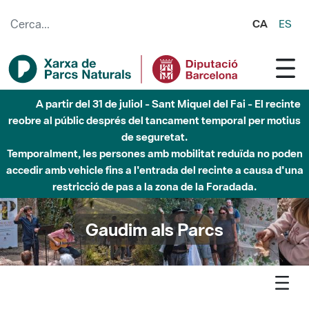
Salta al contingut principal
CA
ES
Fins al desembre de 2026 - Parc Fluvial Besòs -
Afectacions a la llera del Parc Fluvial del Besòs degut a
obres de construcció d'una passera sobre el riu
Gaudim als Parcs
Agenda
Detall agenda
Garraf - La cova Negra: descobreix l’interior del massís del
Garraf