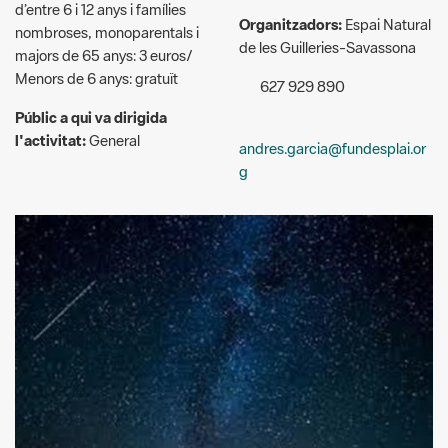
Menors de 6 anys: gratuït
627 929 890
Públic a qui va dirigida
l'activitat:
General
andres.garcia@fundesplai.or
g