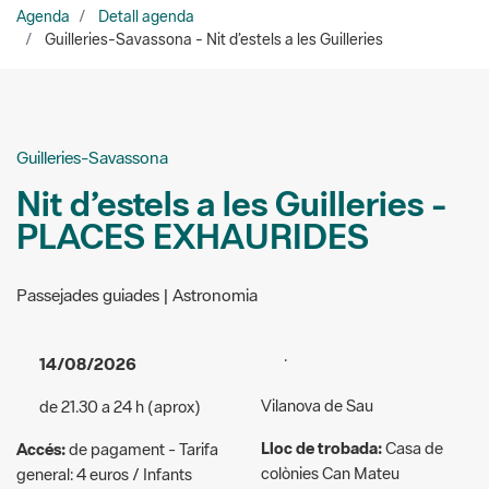
Guilleries-Savassona
Nit d’estels a les Guilleries -
PLACES EXHAURIDES
Passejades guiades | Astronomia
.
14/08/2026
Vilanova de Sau
de 21.30 a 24 h (aprox)
Lloc de trobada:
Casa de
Accés:
de pagament - Tarifa
colònies Can Mateu
general: 4 euros / Infants
d’entre 6 i 12 anys i famílies
Organitzadors:
Espai Natural
nombroses, monoparentals i
de les Guilleries-Savassona
majors de 65 anys: 3 euros/