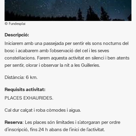
© Fundesplai
Descripció:
Iniciarem amb una passejada per sentir els sons nocturns del
bosc i acabarem amb l’observació del cel i les seves
constel·lacions. Farem aquesta activitat en silenci i ben atents
per sentir, olorar i observar la nit a les Guilleries.
Distància: 6 km.
Requisits activitat:
PLACES EXHAURIDES.
Cal dur calçat i roba còmodes i aigua.
Reserva
: Les places són limitades i s’atorgaran per ordre
d’inscripció, fins 24 h abans de l’inici de l’activitat.
Informació i inscripcions
: 627 929 890,
andres.garcia@fundesplai.org