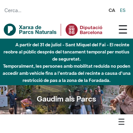
Salta al contingut principal
CA
ES
Fins al desembre de 2026 - Parc Fluvial Besòs -
Afectacions a la llera del Parc Fluvial del Besòs degut a
obres de construcció d'una passera sobre el riu
Gaudim als Parcs
Agenda
Detall agenda
Guilleries-Savassona - Nit d’estels a les Guilleries