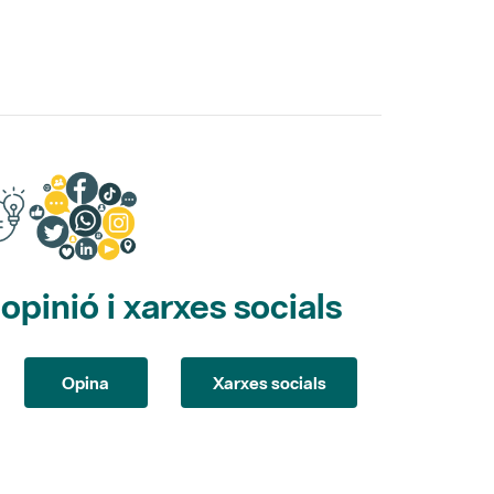
pinió i xarxes socials
Opina
Xarxes socials