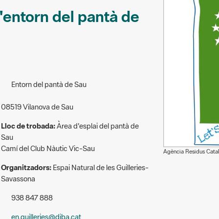
l'entorn del pantà de
Entorn del pantà de Sau
08519 Vilanova de Sau
Lloc de trobada:
Àrea d'esplai del pantà de
Sau
Camí del Club Nàutic Vic-Sau
Agència Residus Cata
Organitzadors:
Espai Natural de les Guilleries-
Savassona
938 847 888
en.guilleries@diba.cat