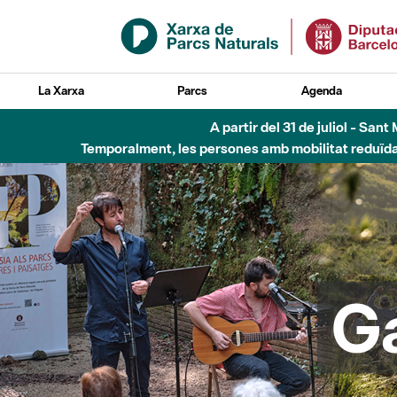
Salta al contingut principal
La Xarxa
Parcs
Agenda
Fins al desembre de 2026 - Parc Fluvial B
G