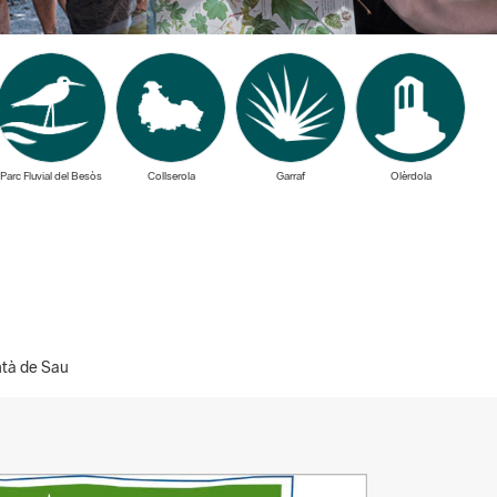
Parc Fluvial del Besòs
Collserola
Garraf
Olèrdola
ntà de Sau