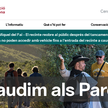
L'Informatiu
Què s'hi pot fer
Conservació
esòs - Afectacions a la llera del Parc Fluvial del Besòs degut a
audim als Par