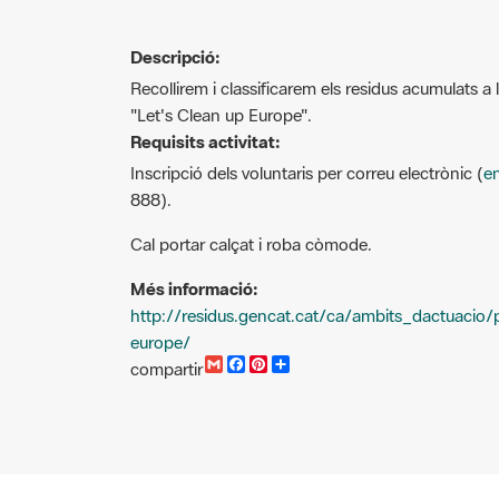
Descripció:
Recollirem i classificarem els residus acumulats a
"Let's Clean up Europe".
Requisits activitat:
Inscripció dels voluntaris per correu electrònic (
en
888).
Cal portar calçat i roba còmode.
Més informació:
http://residus.gencat.cat/ca/ambits_dactuacio
europe/
G
F
P
C
compartir
m
a
i
o
a
c
n
m
i
e
t
p
l
b
e
a
o
r
r
o
e
t
k
s
i
t
r