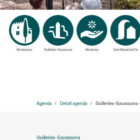
Montesquiu
Guilleries-Savassona
Montseny
Sant Miquel del Fai
Agenda
Detall agenda
Guilleries-Savassona -
Guilleries-Savassona