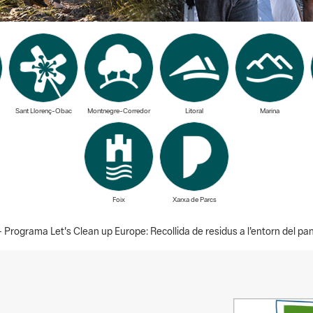
Sant Llorenç-Obac
Montnegre-Corredor
Litoral
Marina
Foix
Xarxa de Parcs
 Programa Let's Clean up Europe: Recollida de residus a l'entorn del pa