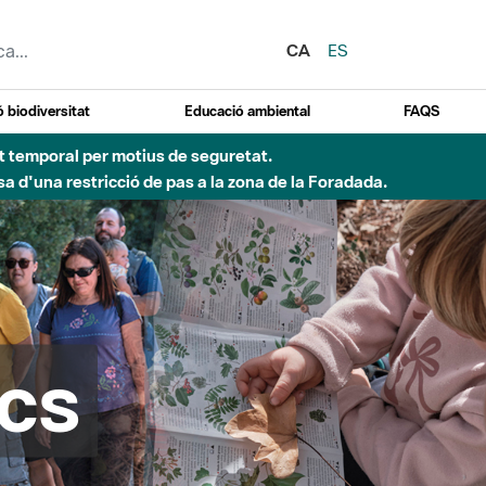
CA
ES
 biodiversitat
Educació ambiental
FAQS
 obres de construcció d'una passera sobre el riu
cs