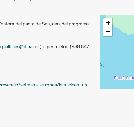
+
 l'entorn del pantà de Sau, dins del programa
−
.guilleries@diba.cat
) o per telèfon (938 847
/prevencio/setmana_europea/lets_clean_up_