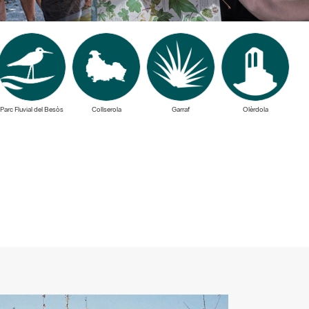
Parc Fluvial del Besòs
Collserola
Garraf
Olèrdola