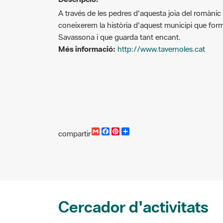
A través de les pedres d'aquesta joia del romàni
coneixerem la història d'aquest municipi que forma
Savassona i que guarda tant encant.
Més informació:
http://www.tavernoles.cat
G
F
P
C
compartir
m
a
i
o
a
c
n
m
i
e
t
p
l
b
e
a
o
r
r
o
e
t
k
s
i
t
r
Cercador d'activitats