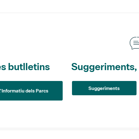
s butlletins
Suggeriments, o
Suggeriments
L'Informatiu dels Parcs