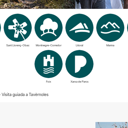
Sant Llorenç-Obac
Montnegre-Corredor
Litoral
Marina
Foix
Xarxa de Parcs
 Visita guiada a Tavèrnoles