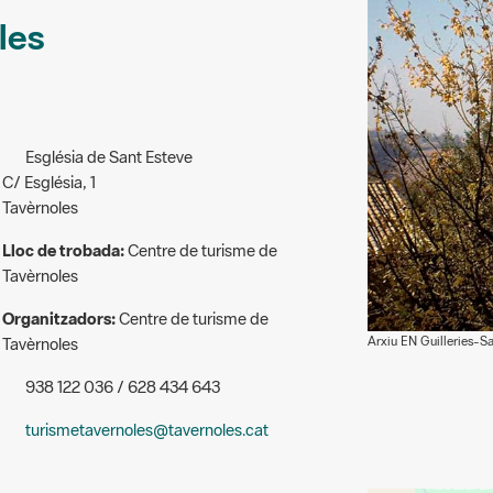
les
Església de Sant Esteve
C/ Església, 1
Tavèrnoles
Lloc de trobada:
Centre de turisme de
Tavèrnoles
Organitzadors:
Centre de turisme de
Arxiu EN Guilleries-S
Tavèrnoles
938 122 036 / 628 434 643
turismetavernoles@tavernoles.cat
+