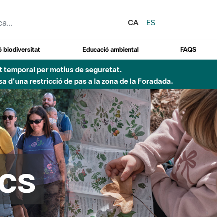
CA
ES
 biodiversitat
Educació ambiental
FAQS
 obres de construcció d'una passera sobre el riu
cs