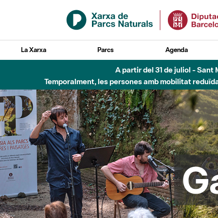
Salta al contingut principal
La Xarxa
Parcs
Agenda
Fins al desembre de 2026 - Parc Fluvial B
G