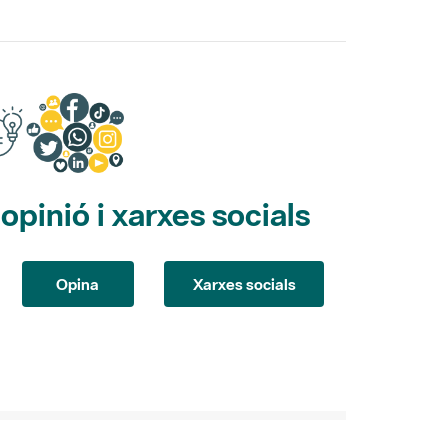
pinió i xarxes socials
Opina
Xarxes socials