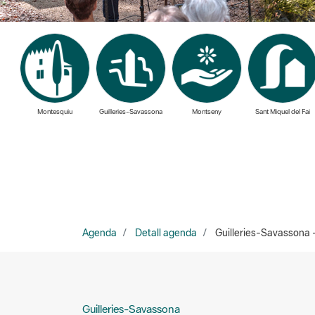
Montesquiu
Guilleries-Savassona
Montseny
Sant Miquel del Fai
Agenda
Detall agenda
Guilleries-Savassona -
Guilleries-Savassona