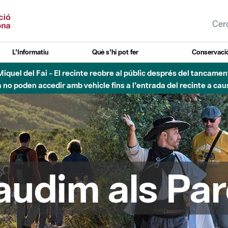
L'Informatiu
Què s'hi pot fer
Conservació
esòs - Afectacions a la llera del Parc Fluvial del Besòs degut a
audim als Par