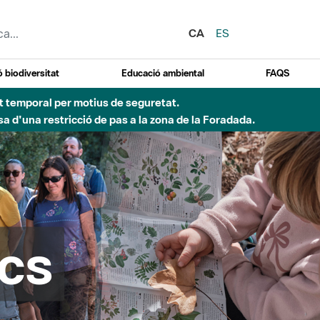
CA
ES
 biodiversitat
Educació ambiental
FAQS
 obres de construcció d'una passera sobre el riu
cs