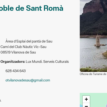
 poble de Sant Romà
Àrea d’Esplai del pantà de Sau
Camí del Club Nàutic Vic-Sau
08519 Vilanova de Sau
Organitzadors:
Lux Mundi. Serveis Culturals
628 434 643
Oficina de Turisme de
otvilanovadesau@gmail.com
+
.
−
à de Sau, ara submergit sota les aigües del