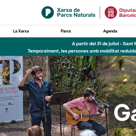
Salta al contingut principal
La Xarxa
Parcs
Agenda
Fins al desembre de 2026 - Parc Fluvial B
G