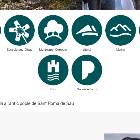
Sant Llorenç-Obac
Montnegre-Corredor
Litoral
Marina
Foix
Xarxa de Parcs
ada a l’antic poble de Sant Romà de Sau