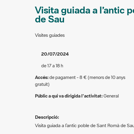
Visita guiada a l’antic
de Sau
Visites guiades
20/07/2024
de 17 a 18 h
Accés:
de pagament - 8 € (menors de 10 anys
gratuït)
Públic a qui va dirigida l'activitat:
General
Descripció:
Visita guiada a l’antic poble de Sant Romà de Sau
Quina és la història de l’antic poble de Sant Rom