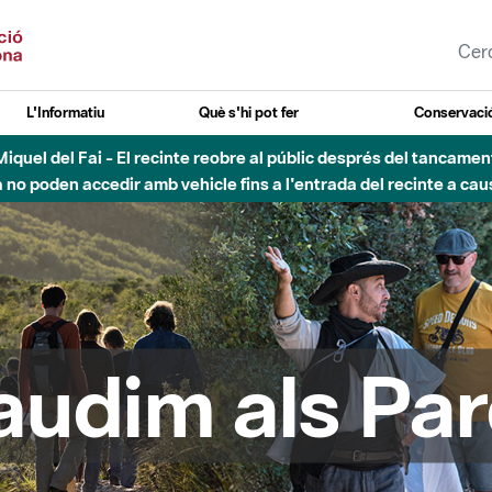
L'Informatiu
Què s'hi pot fer
Conservació
esòs - Afectacions a la llera del Parc Fluvial del Besòs degut a
audim als Par