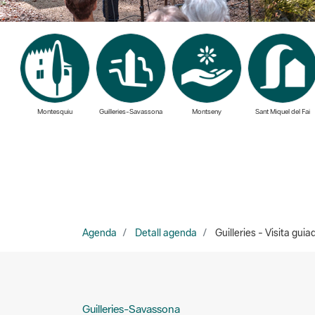
Montesquiu
Guilleries-Savassona
Montseny
Sant Miquel del Fai
Agenda
Detall agenda
Guilleries - Visita gui
Guilleries-Savassona