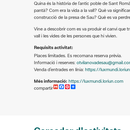
pantà? Com era la vida a la vall? Què va significar p
construcció de la presa de Sau? Què es va perd
Vine a descobrir com es va produir el canvi que 
vall i les vides de les persones que hi vivien.
Requisits activitat:
Places limitades. Es recomana reserva prèvia.
Informació i reserves:
otvilanovadesau@gmail.c
Venda d’entrades en línia:
https://luxmundi.loriu
Més informació:
https://luxmundi.loriun.com
G
F
P
C
compartir
m
a
i
o
a
c
n
m
i
e
t
p
l
b
e
a
o
r
r
o
e
t
k
s
i
t
r
Cercador d'activitats