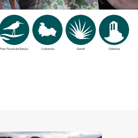
Parc Fluvial del Besòs
Collserola
Garraf
Olèrdola