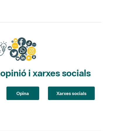
pinió i xarxes socials
Opina
Xarxes socials