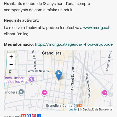
Requisits activitat:
La reserva a l'activitat la podreu fer efectiva a
www.mcng.cat
clicant l'enllaç.
Més informació:
https://mcng.cat/agenda/l-hora-artropode
+
−
Leaflet
| © Diputació de Barcelona
G
F
P
C
compartir
m
a
i
o
Recursos.
a
c
n
m
i
e
t
p
mcng.cat/agenda
l
b
e
a