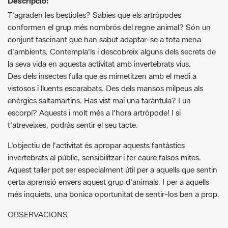
conjunt fascinant que han sabut adaptar-se a tota mena
d'ambients. Contempla'ls i descobreix alguns dels secrets de
la seva vida en aquesta activitat amb invertebrats vius.
Des dels insectes fulla que es mimetitzen amb el medi a
vistosos i lluents escarabats. Des dels mansos milpeus als
enèrgics saltamartins. Has vist mai una taràntula? I un
escorpí? Aquests i molt més a l'hora artròpode! I si
t'atreveixes, podràs sentir el seu tacte.
L'objectiu de l'activitat és apropar aquests fantàstics
invertebrats al públic, sensibilitzar i fer caure falsos mites.
Aquest taller pot ser especialment útil per a aquells que sentin
certa aprensió envers aquest grup d'animals. I per a aquells
més inquiets, una bonica oportunitat de sentir-los ben a prop.
OBSERVACIONS
Els infants menors de 12 anys han d'anar sempre
acompanyats de com a mínim un adult.