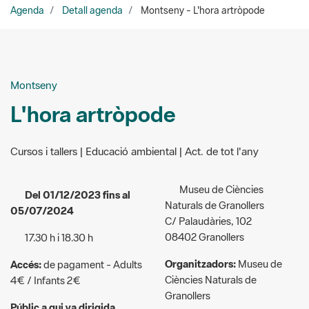
Montseny
L'hora artròpode
Cursos i tallers | Educació ambiental | Act. de tot l'any
Museu de Ciències
Del 01/12/2023 fins al
Naturals de Granollers
05/07/2024
C/ Palaudàries, 102
08402 Granollers
17.30 h i 18.30 h
Organitzadors:
Museu de
Accés:
de pagament - Adults
Ciències Naturals de
4€ / Infants 2€
Granollers
Públic a qui va dirigida
938 709 651
l'activitat:
General
info@mcng.cat