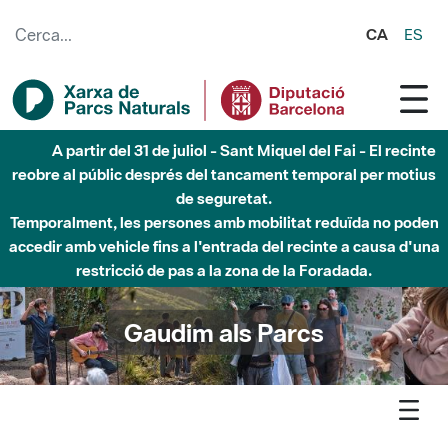
Salta al contingut principal
CA
ES
Fins al desembre de 2026 - Parc Fluvial Besòs -
Afectacions a la llera del Parc Fluvial del Besòs degut a
obres de construcció d'una passera sobre el riu
Gaudim als Parcs
Agenda
Detall agenda
Montseny - L'hora artròpode