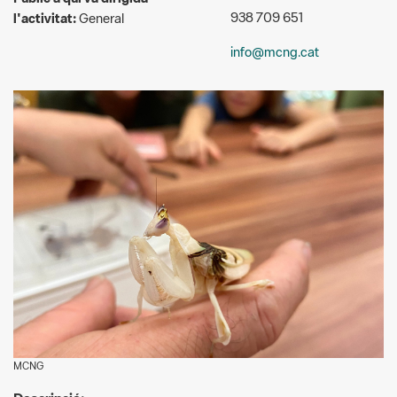
MCNG
Descripció:
T'agraden les bestioles? Sabies que els artròpodes
conformen el grup més nombrós del regne animal? Són un