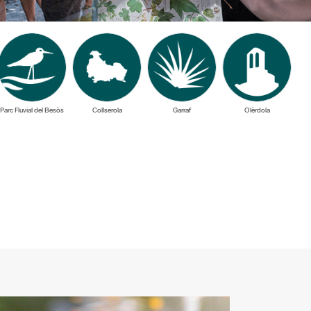
Parc Fluvial del Besòs
Collserola
Garraf
Olèrdola