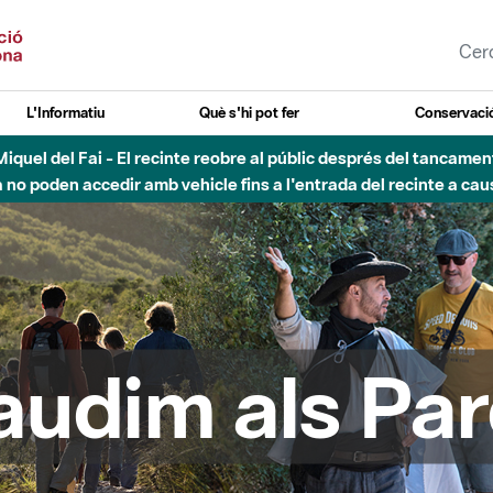
L'Informatiu
Què s'hi pot fer
Conservació
uvial Besòs - Activació de la Fase d'Alerta del Parc Fluvial del 
Tancats els accessos al Parc.
audim als Par