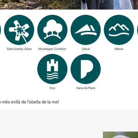
Sant Llorenç-Obac
Montnegre-Corredor
Litoral
Marina
Foix
Xarxa de Parcs
ió més enllà de l'abella de la mel