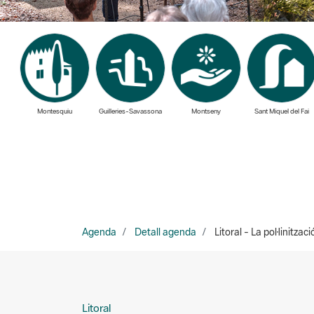
Montesquiu
Guilleries-Savassona
Montseny
Sant Miquel del Fai
Agenda
Detall agenda
Litoral - La pol·linitzac
Litoral