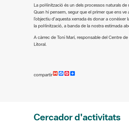
La pol·linització és un dels processos naturals de
Quan hi pensem, segur que el primer que ens ve a 
l’objectiu d'aquesta xerrada és donar a conèixer l
la pol·linització, a banda de la nostra estimada abe
A càrrec de Toni Marí, responsable del Centre de
Litoral.
G
F
P
C
compartir
m
a
i
o
a
c
n
m
i
e
t
p
l
b
e
a
o
r
r
o
e
t
k
s
i
t
r
Cercador d'activitats