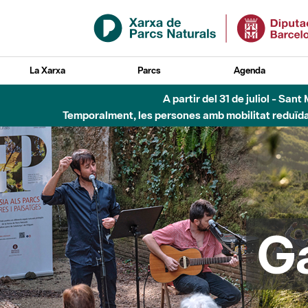
Salta al contingut principal
La Xarxa
Parcs
Agenda
6 d'agost - Parc Fl
G