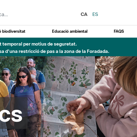
CA
ES
 biodiversitat
Educació ambiental
FAQS
Besòs per pluges intenses.
cs