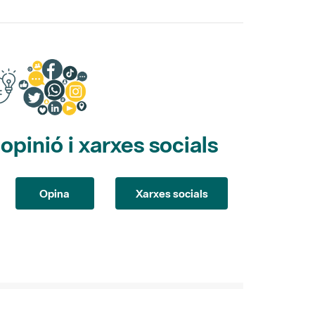
pinió i xarxes socials
Opina
Xarxes socials