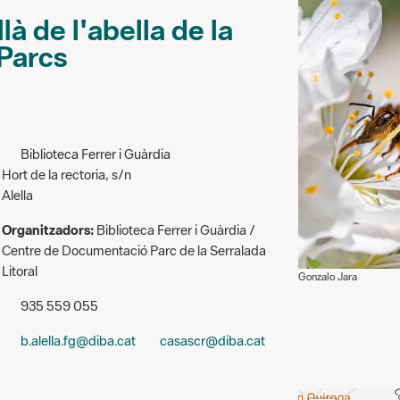
là de l'abella de la
 Parcs
Biblioteca Ferrer i Guàrdia
Hort de la rectoria, s/n
Alella
Organitzadors:
Biblioteca Ferrer i Guàrdia /
Centre de Documentació Parc de la Serralada
Litoral
Gonzalo Jara
935 559 055
b.alella.fg@diba.cat
casascr@diba.cat