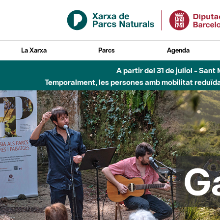
Salta al contingut principal
La Xarxa
Parcs
Agenda
Fins al desembre de 2026 - Parc Fluvial B
G