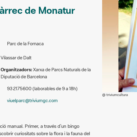
 càrrec de Monatur
Parc de la Fornaca
Vilassar de Dalt
Organitzadors:
Xarxa de Parcs Naturals de la
Diputació de Barcelona
93 2175600 (laborables de 9 a 18h)
@ triviumcultura
viuelparc@triviumgc.com
eació manual. Primer, a través d’un bingo
cobrir curiositats sobre la ﬂora i la fauna del
en els aromes i els colors del bosc, per