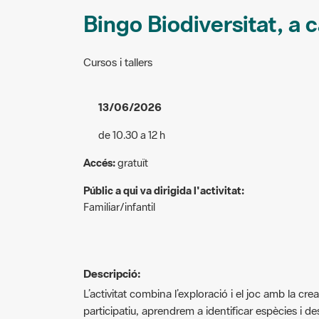
Bingo Biodiversitat, a
Cursos i tallers
13/06/2026
de 10.30 a 12 h
Accés:
gratuït
Públic a qui va dirigida l'activitat:
Familiar/infantil
Descripció:
L’activitat combina l’exploració i el joc amb la cr
participatiu, aprendrem a identiﬁcar espècies i des
parc. Després, farem una petita creació inspirada 