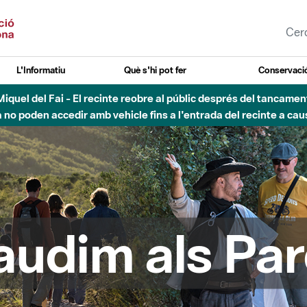
L'Informatiu
Què s'hi pot fer
Conservació
esòs - Afectacions a la llera del Parc Fluvial del Besòs degut a
audim als Par