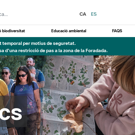
CA
ES
 biodiversitat
Educació ambiental
FAQS
 obres de construcció d'una passera sobre el riu
cs