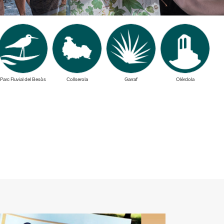
Parc Fluvial del Besòs
Collserola
Garraf
Olèrdola