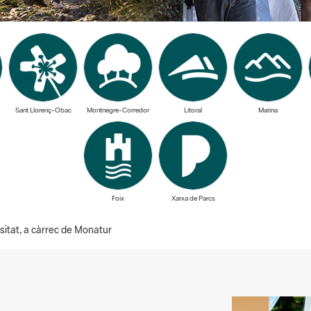
Sant Llorenç-Obac
Montnegre-Corredor
Litoral
Marina
Foix
Xarxa de Parcs
rsitat, a càrrec de Monatur