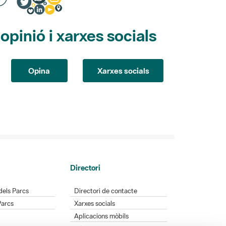
pinió i xarxes socials
Opina
Xarxes socials
Directori
dels Parcs
Directori de contacte
Parcs
Xarxes socials
Aplicacions mòbils
Bústia de suggeriments