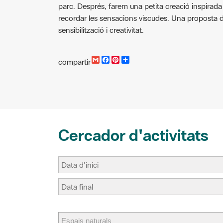
recordar les sensacions viscudes. Una proposta 
sensibilització i creativitat.
G
F
P
C
compartir
m
a
i
o
a
c
n
m
i
e
t
p
l
b
e
a
o
r
r
o
e
t
k
s
i
t
r
Cercador d'activitats