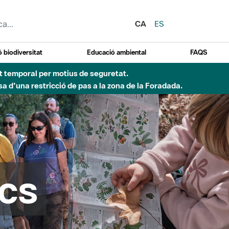
CA
ES
 biodiversitat
Educació ambiental
FAQS
Besòs per pluges intenses.
cs