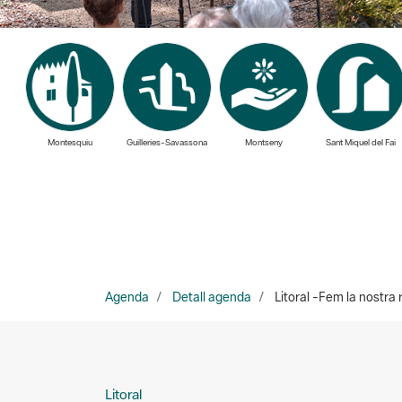
Montesquiu
Guilleries-Savassona
Montseny
Sant Miquel del Fai
Agenda
Detall agenda
Litoral -Fem la nostra r
Litoral