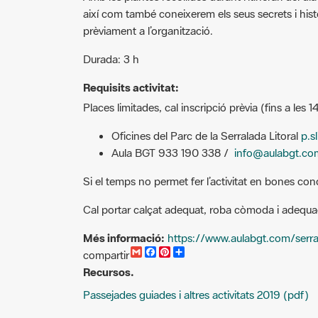
així com també coneixerem els seus secrets i histò
prèviament a l’organització.
Durada: 3 h
Requisits activitat:
Places limitades, cal inscripció prèvia (fins a les 1
Oficines del Parc de la Serralada Litoral
p.s
Aula BGT 933 190 338 /
info@aulabgt.co
Si el temps no permet fer l’activitat en bones con
Cal portar calçat adequat, roba còmoda i adequad
Més informació:
https://www.aulabgt.com/serral
G
F
P
C
compartir
m
a
i
o
Recursos.
a
c
n
m
i
e
t
p
Passejades guiades i altres activitats 2019 (pdf)
l
b
e
a
o
r
r