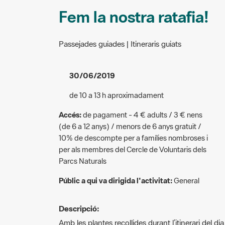
Fem la nostra ratafia!
Passejades guiades | Itineraris guiats
30/06/2019
de 10 a 13 h aproximadament
Accés:
de pagament - 4 € adults / 3 € nens
(de 6 a 12 anys) / menors de 6 anys gratuït /
10% de descompte per a famílies nombroses i
per als membres del Cercle de Voluntaris dels
Parcs Naturals
Públic a qui va dirigida l'activitat:
General
Descripció:
Amb les plantes recollides durant l’itinerari del di