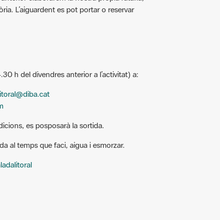
ria. L’aiguardent es pot portar o reservar
4.30 h del divendres anterior a l’activitat) a:
litoral@diba.cat
m
dicions, es posposarà la sortida.
a al temps que faci, aigua i esmorzar.
adalitoral