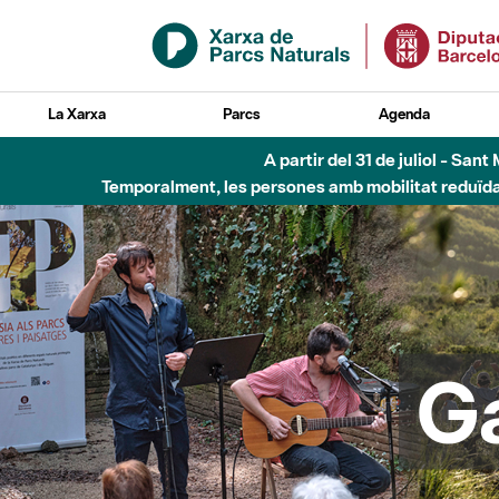
Salta al contingut principal
La Xarxa
Parcs
Agenda
6 d'agost - Parc Fl
G