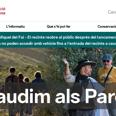
L'Informatiu
Què s'hi pot fer
Conservació
uvial Besòs - Activació de la Fase d'Alerta del Parc Fluvial del 
Tancats els accessos al Parc.
audim als Par