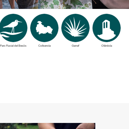
Parc Fluvial del Besòs
Collserola
Garraf
Olèrdola