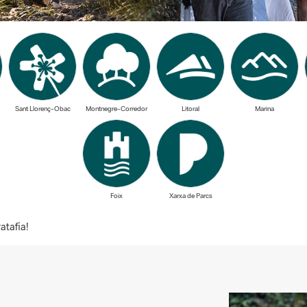
Sant Llorenç-Obac
Montnegre-Corredor
Litoral
Marina
Foix
Xarxa de Parcs
atafia!