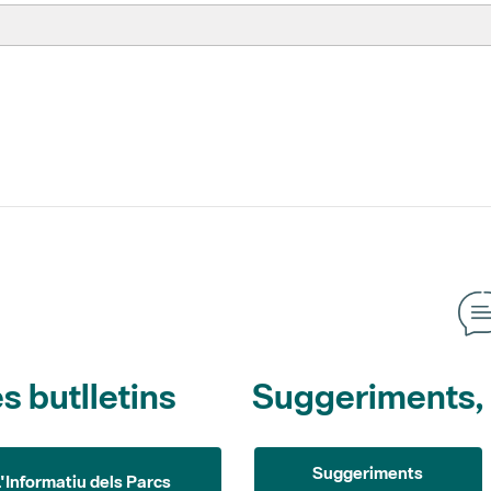
s butlletins
Suggeriments, o
Suggeriments
L'Informatiu dels Parcs