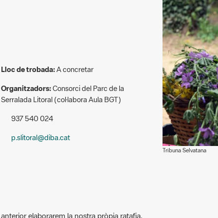
Lloc de trobada:
A concretar
Organitzadors:
Consorci del Parc de la
Serralada Litoral (col·labora Aula BGT)
937 540 024
p.slitoral@diba.cat
Tribuna Selvatana
a anterior elaborarem la nostra pròpia ratafia,