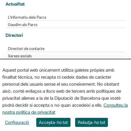
Gaudim als Parcs
Directori
Directori de contacte
Xarxes socials
Aplicacions mòbils
Bústia de suggeriments
Opineu sobre els parcs
Aquest portal web únicament utilitza galetes pròpies amb
finalitat tècnica, no recapta ni cedeix dades de caràcter
personal dels usuaris sense el seu coneixement. No obstant
MAPA WEB
AVÍS LEGAL
ACCESSIBILITAT
això, conté enllaços a llocs web de tercers amb polítiques de
privacitat alienes a la de la Diputació de Barcelona que vostè
Diputació de Barcelona. Edifici Llacuna, 1a planta. Badajoz, 49. 08005
podrà decidir si accepta o no quan accedeixi a ells.
Consulteu la
Barcelona. Tel. 934 022 428 / xarxaparcs@diba.cat
nostra política de privacitat
Configuració
Accepta-ho tot
Rebutja-ho tot