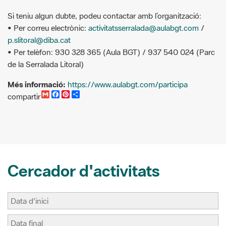
Si teniu algun dubte, podeu contactar amb l’organització:
• Per correu electrònic:
activitatsserralada@aulabgt.com
/
p.slitoral@diba.cat
• Per telèfon: 930 328 365 (Aula BGT) / 937 540 024 (Parc
de la Serralada Litoral)
Més informació:
https://www.aulabgt.com/participa
G
F
P
C
compartir
m
a
i
o
a
c
n
m
i
e
t
p
l
b
e
a
o
r
r
o
e
t
k
s
i
t
r
Cercador d'activitats