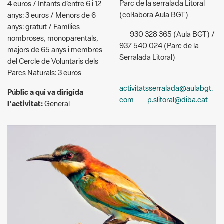
Parc de la serralada Litoral
4 euros / Infants d’entre 6 i 12
(col·labora Aula BGT)
anys: 3 euros / Menors de 6
anys: gratuït / Famílies
930 328 365 (Aula BGT) /
nombroses, monoparentals,
937 540 024 (Parc de la
majors de 65 anys i membres
Serralada Litoral)
del Cercle de Voluntaris dels
Parcs Naturals: 3 euros
activitatsserralada@aulabgt.
Públic a qui va dirigida
com
p.slitoral@diba.cat
l'activitat:
General