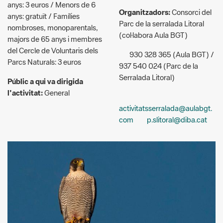
majors de 65 anys i membres
del Cercle de Voluntaris dels
930 328 365 (Aula BGT) /
Parcs Naturals: 3 euros
937 540 024 (Parc de la
Serralada Litoral)
Públic a qui va dirigida
l'activitat:
General
activitatsserralada@aulabgt.
com
p.slitoral@diba.cat