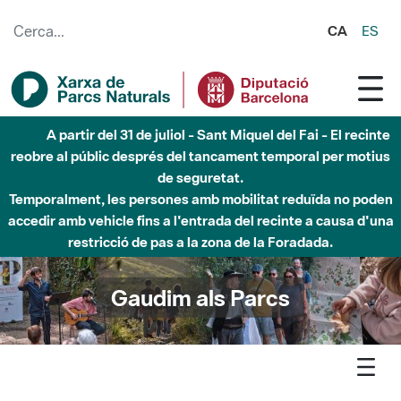
Salta al contingut principal
CA
ES
Fins al desembre de 2026 - Parc Fluvial Besòs -
Afectacions a la llera del Parc Fluvial del Besòs degut a
obres de construcció d'una passera sobre el riu
Gaudim als Parcs
Agenda
Detall agenda
Litoral - Iniciació a l'observació d'ocells (sortida de camp)