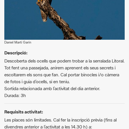
Daniel Martí Garín
Descripció:
Descoberta dels ocells que podem trobar a la serralada Litoral.
Tot fent una passejada, anirem aprenent els seus secrets i
escoltarem els sons que fan. Cal portar binocles i/o càmera
de fotos i guia d’ocells, si en teniu.
Sortida relacionada amb l’activitat del dia anterior.
Durada: 3h
Requisits activitat:
Les places són limitades. Cal fer la inscripció prèvia (fins al
divendres anterior a l’activitat a les 14.30 h) a:
aulabgt.com/participa
Si teniu algun dubte, podeu contactar amb l’organització: