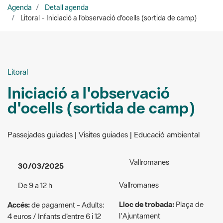
Litoral
Iniciació a l'observació
d'ocells (sortida de camp)
Passejades guiades | Visites guiades | Educació ambiental
Vallromanes
30/03/2025
Vallromanes
De 9 a 12 h
Lloc de trobada:
Plaça de
Accés:
de pagament - Adults:
l'Ajuntament
4 euros / Infants d’entre 6 i 12
anys: 3 euros / Menors de 6
Organitzadors:
Consorci del
anys: gratuït / Famílies
Parc de la serralada Litoral
nombroses, monoparentals,
(col·labora Aula BGT)