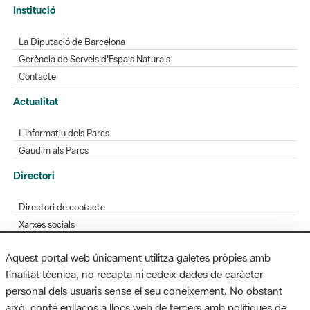
Gerència de Serveis d'Espais Naturals
Contacte
Actualitat
L'Informatiu dels Parcs
Gaudim als Parcs
Directori
Directori de contacte
Xarxes socials
Aplicacions mòbils
Bústia de suggeriments
Opineu sobre els parcs
Aquest portal web únicament utilitza galetes pròpies amb
finalitat tècnica, no recapta ni cedeix dades de caràcter
personal dels usuaris sense el seu coneixement. No obstant
MAPA WEB
AVÍS LEGAL
ACCESSIBILITAT
això, conté enllaços a llocs web de tercers amb polítiques de