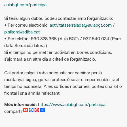
• Per correu electrònic:
activitatsserralada@aulabgt.com
/
p.slitoral@diba.cat
• Per telèfon: 930 328 365 (Aula BGT) / 937 540 024 (Parc
de la Serralada Litoral)
Si el temps no permet fer l’activitat en bones condicions,
s’ajornarà a un altre dia a criteri de l’organització.
Cal portar calçat i roba adequats per caminar per la
muntanya, aigua, gorra i protecció solar o impermeable, si el
temps ho aconsella. A les sortides nocturnes, porteu una lot o
frontal i una armilla reflectant.
Més informació:
https://www.aulabgt.com/participa
G
F
P
C
compartir
m
a
i
o
a
c
n
m
i
e
t
p
l
b
e
a
o
r
r
o
e
t
k
s
i
t
r