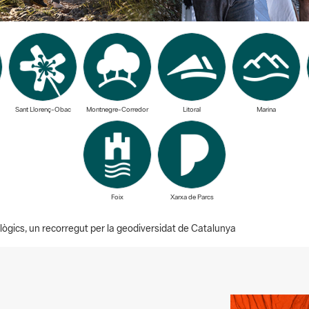
Sant Llorenç-Obac
Montnegre-Corredor
Litoral
Marina
Foix
Xarxa de Parcs
lògics, un recorregut per la geodiversidat de Catalunya