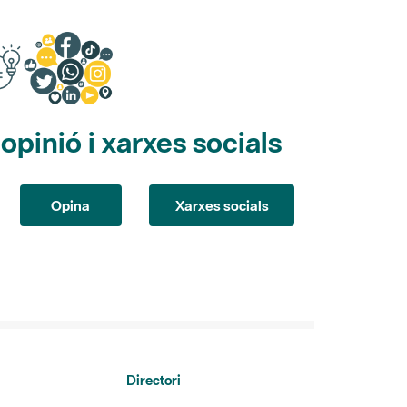
pinió i xarxes socials
Opina
Xarxes socials
Directori
dels Parcs
Directori de contacte