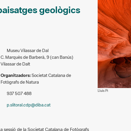
paisatges geològics
Museu Vilassar de Dal
C. Marquès de Barberà, 9 (can Banús)
Vilassar de Dalt
Organitzadors:
Societat Catalana de
Fotògrafs de Natura
Lluís Pi
937 507 488
p.slitoral.cdp@diba.cat
a sessió de la Societat Catalana de Fotògrafs
 suport del Centre de Documentació del Parc