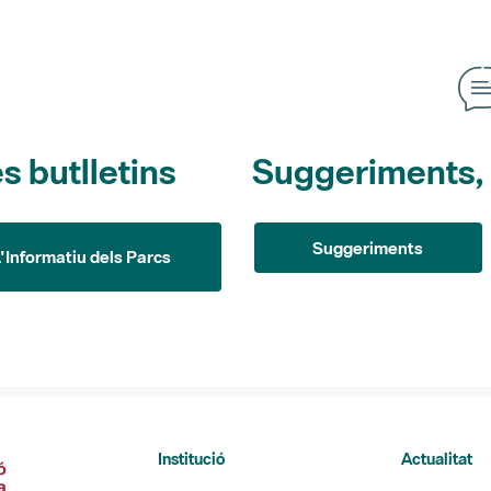
s butlletins
Suggeriments, o
Suggeriments
L'Informatiu dels Parcs
Institució
Actualitat
La Diputació de Barcelona
L'Informatiu 