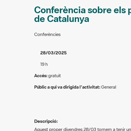
Conferència sobre els 
de Catalunya
Conferències
28/03/2025
19 h
Accés:
gratuït
Públic a qui va dirigida l'activitat:
General
Descripció:
Aquest proper divendres 28/03 tornem a tenir un
de Natura ( la 96ª ) al Museu de Vilassar amb el