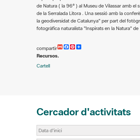
de la Serralada Litora . Una sessió amb la confer
la geodiversidat de Catalunya" per part del fotògra
fotogràfica naturalista "Inspirats en la Natura" de
G
F
P
C
compartir
m
a
i
o
Recursos.
a
c
n
m
i
e
t
p
Cartell
l
b
e
a
o
r
r
o
e
t
k
s
i
t
r
Cercador d'activitats