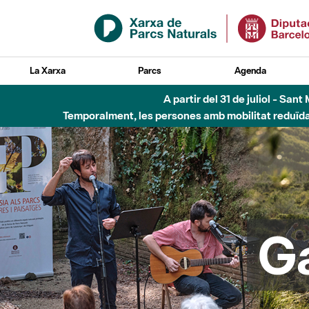
Salta al contingut principal
La Xarxa
Parcs
Agenda
5 d'
G