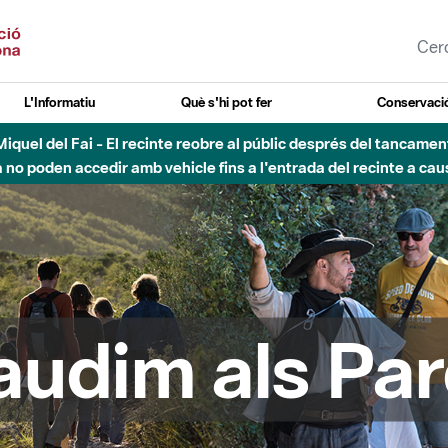
L'Informatiu
Què s'hi pot fer
Conservació
agost - Sant Llorenç-Obac - Nivell 3 del Pla Alfa (perill molt alt 
audim als Par