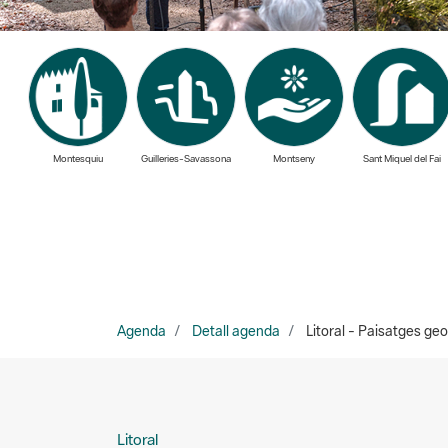
Montesquiu
Guilleries-Savassona
Montseny
Sant Miquel del Fai
Agenda
Detall agenda
Litoral - Paisatges geo
Litoral