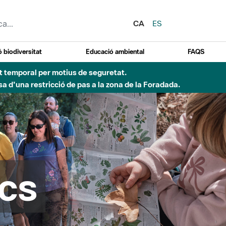
CA
ES
 biodiversitat
Educació ambiental
FAQS
d'incendi)
cs