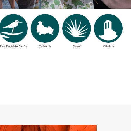
Parc Fluvial del Besòs
Collserola
Garraf
Olèrdola