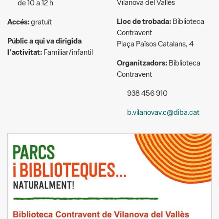
Vilanova del Vallès
de 10 a 12 h
Lloc de trobada:
Biblioteca
Accés:
gratuït
Contravent
Públic a qui va dirigida
Plaça Països Catalans, 4
l'activitat:
Familiar/infantil
Organitzadors:
Biblioteca
Contravent
938 456 910
b.vilanovav.c@diba.cat