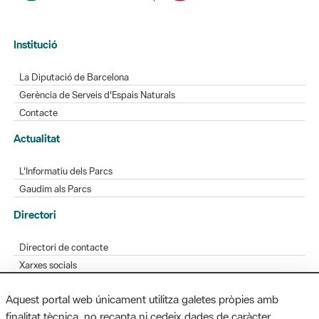
Institució
La Diputació de Barcelona
Gerència de Serveis d'Espais Naturals
Contacte
Actualitat
L'Informatiu dels Parcs
Gaudim als Parcs
Directori
Directori de contacte
Xarxes socials
Aplicacions mòbils
Aquest portal web únicament utilitza galetes pròpies amb
Bústia de suggeriments
finalitat tècnica, no recapta ni cedeix dades de caràcter
Opineu sobre els parcs