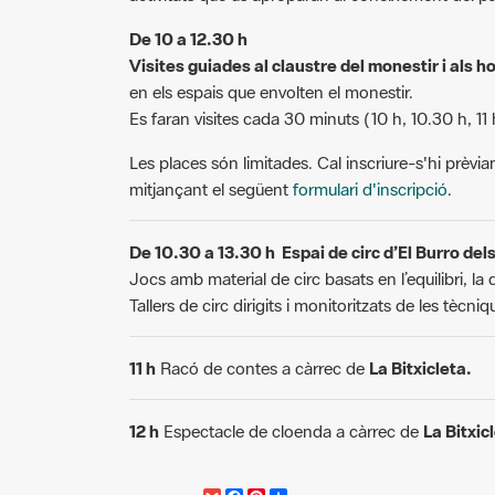
De 10 a 12.30 h
Visites guiades al claustre del monestir i als h
en els espais que envolten el monestir.
Es faran visites cada 30 minuts (10 h, 10.30 h, 11 h
Les places són limitades. Cal inscriure-s'hi prèvia
mitjançant el següent
formulari d'inscripció
.
De 10.30 a 13.30 h Espai de circ d’El Burro del
Jocs amb material de circ basats en l’equilibri, la d
Tallers de circ dirigits i monitoritzats de les tècn
11 h
Racó de contes a càrrec de
La Bitxicleta.
12 h
Espectacle de cloenda a càrrec de
La Bitxic
G
F
P
C
compartir
m
a
i
o