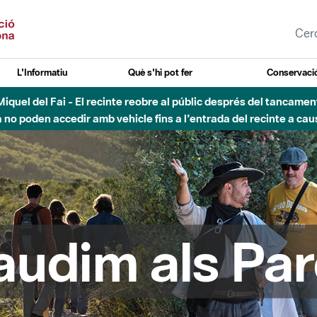
L'Informatiu
Què s'hi pot fer
Conservació
esòs - Afectacions a la llera del Parc Fluvial del Besòs degut a
audim als Par