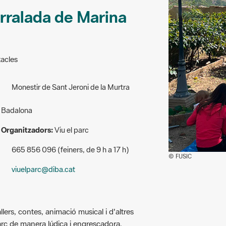
erralada de Marina
tacles
Monestir de Sant Jeroni de la Murtra
Badalona
Organitzadors:
Viu el parc
665 856 096 (feiners, de 9 h a 17 h)
© FUSIC
viuelparc@diba.cat
llers, contes, animació musical i d'altres
arc de manera lúdica i engrescadora.