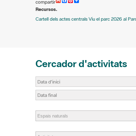
Recursos.
a
c
n
m
i
e
t
p
Cartell dels actes centrals Viu el parc 2026 al Pa
l
b
e
a
o
r
r
o
e
t
k
s
i
t
r
Cercador d'activitats