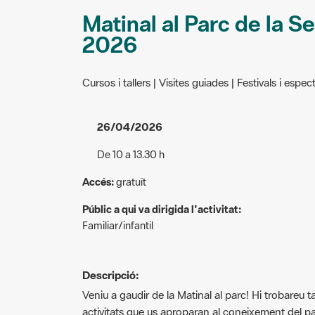
Matinal al Parc de la S
2026
Cursos i tallers | Visites guiades | Festivals i espec
26/04/2026
De 10 a 13.30 h
Accés:
gratuït
Públic a qui va dirigida l'activitat:
Familiar/infantil
Descripció:
Veniu a gaudir de la Matinal al parc! Hi trobareu ta
activitats que us aproparan al coneixement del p