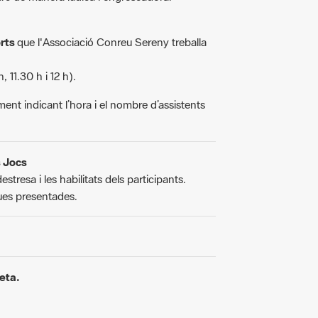
orts
que l'Associació Conreu Sereny treballa
, 11.30 h i 12 h).
ment indicant l’hora i el nombre d’assistents
s Jocs
estresa i les habilitats dels participants.
iques presentades.
leta.