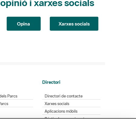
Opina
Xarxes socials
Directori
dels Parcs
Directori de contacte
Parcs
Xarxes socials
Aplicacions mòbils
Bústia de suggeriments
Opineu sobre els parcs