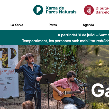
Salta al contingut principal
La Xarxa
Parcs
Agenda
Fins al desembre de 2026 - Parc Fluvial B
G