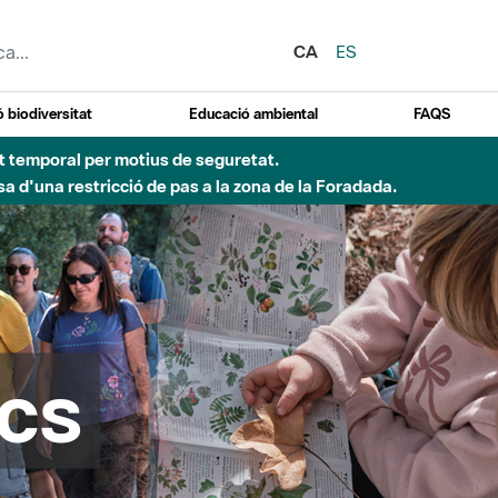
CA
ES
 biodiversitat
Educació ambiental
FAQS
 obres de construcció d'una passera sobre el riu
cs