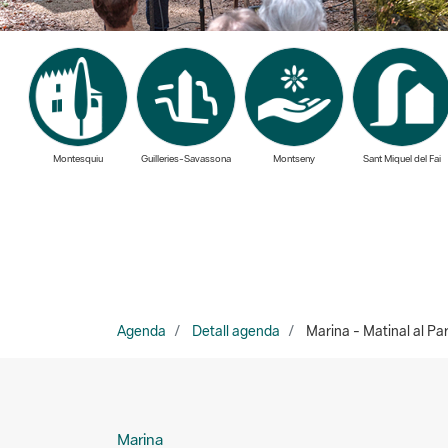
Montesquiu
Guilleries-Savassona
Montseny
Sant Miquel del Fai
Agenda
Detall agenda
Marina - Matinal al Pa
Marina