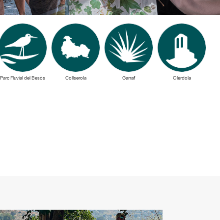
Parc Fluvial del Besòs
Collserola
Garraf
Olèrdola