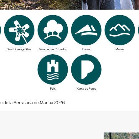
Sant Llorenç-Obac
Montnegre-Corredor
Litoral
Marina
Foix
Xarxa de Parcs
rc de la Serralada de Marina 2026