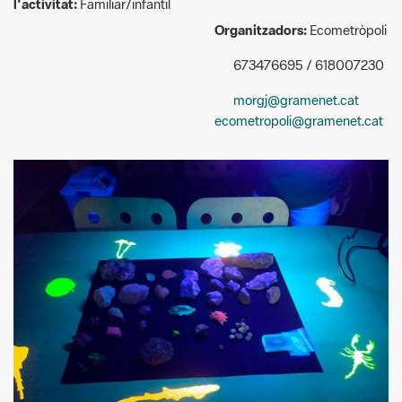
673476695 / 618007230
morgj@gramenet.cat
ecometropoli@gramenet.cat
Ecometròpoli