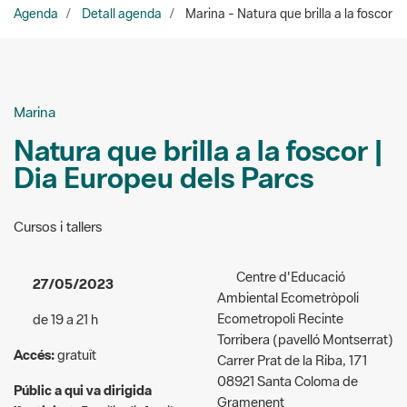
Marina
Natura que brilla a la foscor |
Dia Europeu dels Parcs
Cursos i tallers
Centre d'Educació
27/05/2023
Ambiental Ecometròpoli
Ecometropoli Recinte
de 19 a 21 h
Torribera (pavelló Montserrat)
Accés:
gratuït
Carrer Prat de la Riba, 171
08921 Santa Coloma de
Públic a qui va dirigida
Gramenent
l'activitat:
Familiar/infantil
Organitzadors:
Ecometròpoli