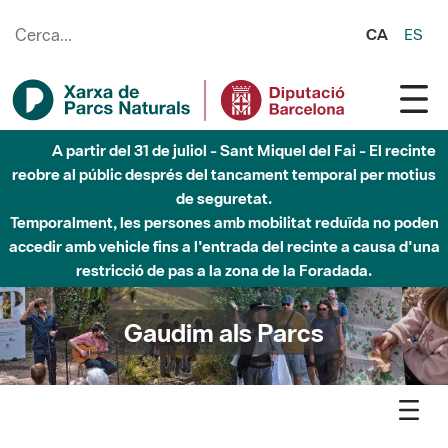
Salta al contingut principal
CA
ES
Fins al desembre de 2026 - Parc Fluvial Besòs -
Afectacions a la llera del Parc Fluvial del Besòs degut a
obres de construcció d'una passera sobre el riu
Gaudim als Parcs
Agenda
Detall agenda
Marina - Natura que brilla a la foscor