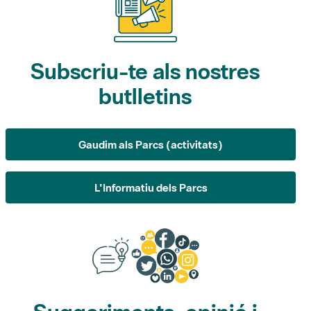
Subscriu-te als nostres
butlletins
Gaudim als Parcs (activitats)
L'Informatiu dels Parcs
Suggeriments, opinió i
xarxes socials