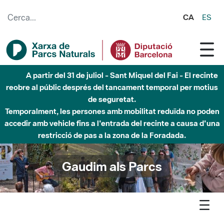
Salta al contingut principal
CA
ES
Fins al desembre de 2026 - Parc Fluvial Besòs -
Afectacions a la llera del Parc Fluvial del Besòs degut a
obres de construcció d'una passera sobre el riu
Gaudim als Parcs
Agenda
Detall agenda
Marina - Parcs en concert 2026 - Elara Duo: Anna Aleshina &
Ophélie Derieux