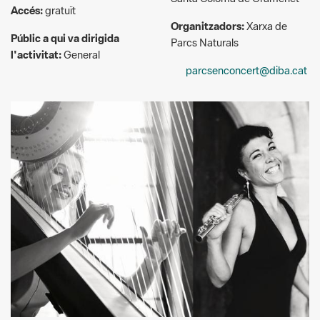
l'activitat:
General
parcsenconcert@diba.cat
© NataliPalshkova
Descripció:
Elara Duo ofereix una proposta elegant i evocadora amb