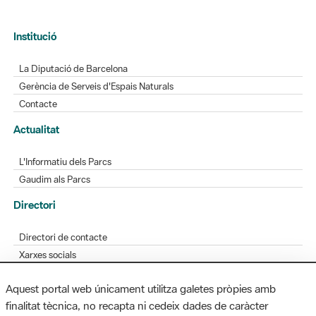
La Diputació de Barcelona
Gerència de Serveis d'Espais Naturals
Contacte
Actualitat
L'Informatiu dels Parcs
Gaudim als Parcs
Directori
Directori de contacte
Xarxes socials
Aplicacions mòbils
Bústia de suggeriments
Opineu sobre els parcs
Aquest portal web únicament utilitza galetes pròpies amb
finalitat tècnica, no recapta ni cedeix dades de caràcter