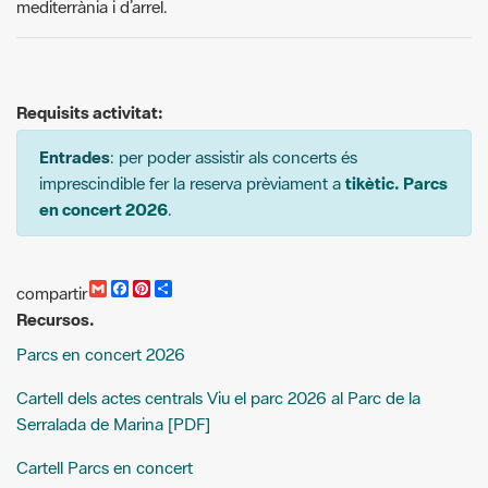
Requisits activitat:
Entrades
: per poder assistir als concerts és
imprescindible fer la reserva prèviament a
tikètic. Parcs
en concert 2026
.
G
F
P
C
compartir
m
a
i
o
Recursos.
a
c
n
m
i
e
t
p
Parcs en concert 2026
l
b
e
a
o
r
r
o
e
t
Cartell dels actes centrals Viu el parc 2026 al Parc de la
k
s
i
Serralada de Marina [PDF]
t
r
Cartell Parcs en concert