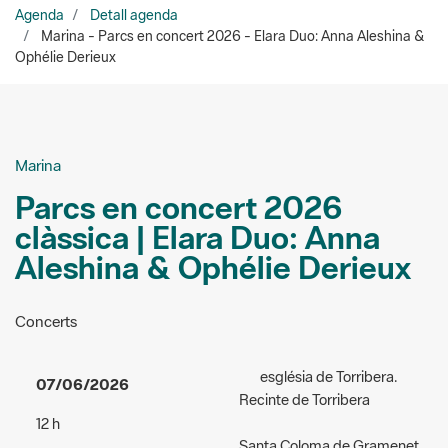
Marina
Parcs en concert 2026
clàssica | Elara Duo: Anna
Aleshina & Ophélie Derieux
Concerts
església de Torribera.
07/06/2026
Recinte de Torribera
12 h
Santa Coloma de Gramenet
Accés:
gratuït
Organitzadors:
Xarxa de
Públic a qui va dirigida
Parcs Naturals