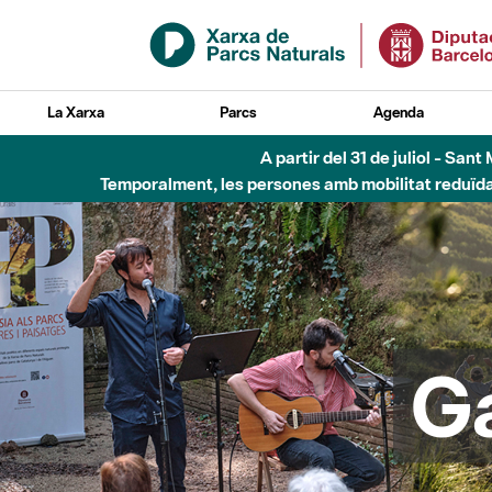
Salta al contingut principal
La Xarxa
Parcs
Agenda
Fins al desembre de 2026 - Parc Fluvial B
G