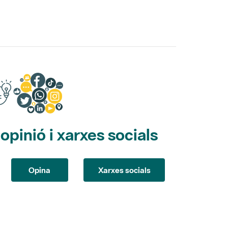
pinió i xarxes socials
Opina
Xarxes socials