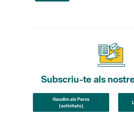
Subscriu-te als nostre
Gaudim als Parcs
(activitats)