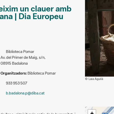
teixim un clauer amb
llana | Dia Europeu
Biblioteca Pomar
Av. del Primer de Maig, s/n,
08915 Badalona
Organitzadors:
Biblioteca Pomar
© Laia Aguilà
933 953 507
b.badalona.p@diba.cat
+
e llana, el teixit més antic de la humanitat, i