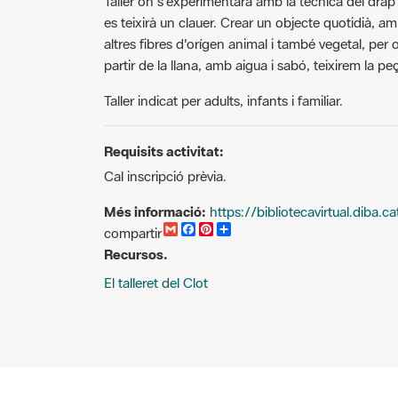
es teixirà un clauer. Crear un objecte quotidià, am
altres fibres d'orígen animal i també vegetal, per 
partir de la llana, amb aigua i sabó, teixirem la pe
Taller indicat per adults, infants i familiar.
Requisits activitat:
Cal inscripció prèvia.
Més informació:
https://bibliotecavirtual.diba
G
F
P
C
compartir
m
a
i
o
Recursos.
a
c
n
m
i
e
t
p
El talleret del Clot
l
b
e
a
o
r
r
o
e
t
k
s
i
t
r
Cercador d'activitats