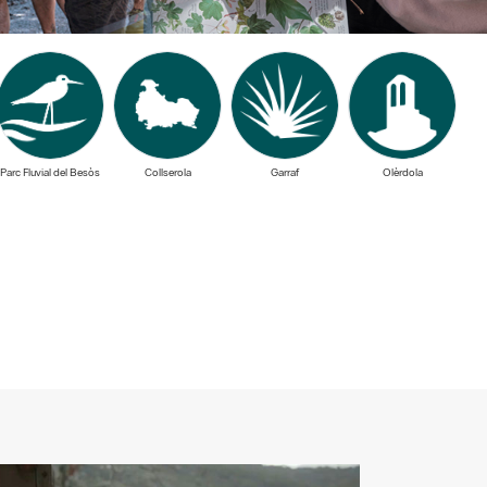
Parc Fluvial del Besòs
Collserola
Garraf
Olèrdola