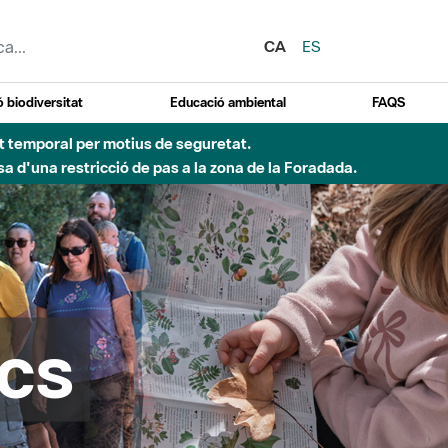
CA
ES
 biodiversitat
Educació ambiental
FAQS
 obres de construcció d'una passera sobre el riu
cs