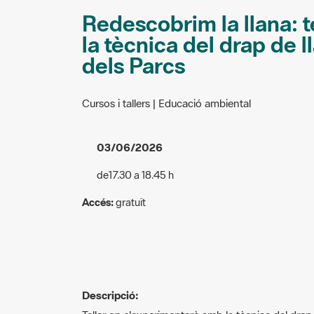
Redescobrim la llana: 
la tècnica del drap de 
dels Parcs
Cursos i tallers | Educació ambiental
03/06/2026
de17.30 a 18.45 h
Accés:
gratuït
Descripció:
Taller on s'experimentarà amb la tècnica del drap d