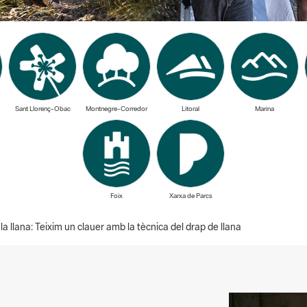
Sant Llorenç-Obac
Montnegre-Corredor
Litoral
Marina
Foix
Xarxa de Parcs
 llana: Teixim un clauer amb la tècnica del drap de llana