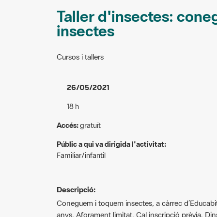
Taller d'insectes: con
insectes
Cursos i tallers
26/05/2021
18 h
Accés:
gratuït
Públic a qui va dirigida l'activitat:
Familiar/infantil
Descripció:
Coneguem i toquem insectes, a càrrec d’Educabit
anys. Aforament limitat. Cal inscripció prèvia. Dins
naturalment!