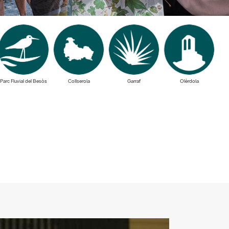
Parc Fluvial del Besòs
Collserola
Garraf
Olèrdola