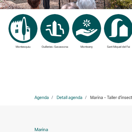
Montesquiu
Guilleries-Savassona
Montseny
Sant Miquel del Fai
Agenda
Detall agenda
Marina - Taller d'inse
Marina