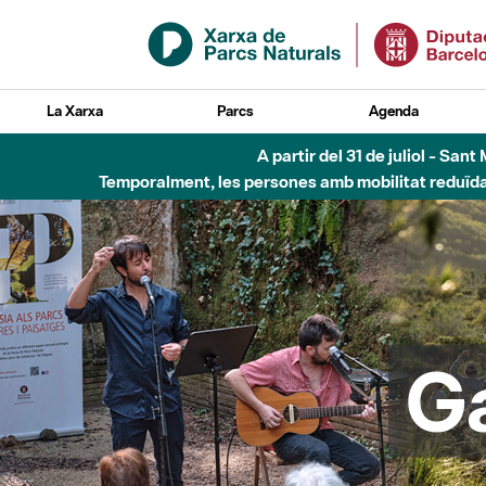
Salta al contingut principal
La Xarxa
Parcs
Agenda
Fins al desembre de 2026 - Parc Fluvial B
G