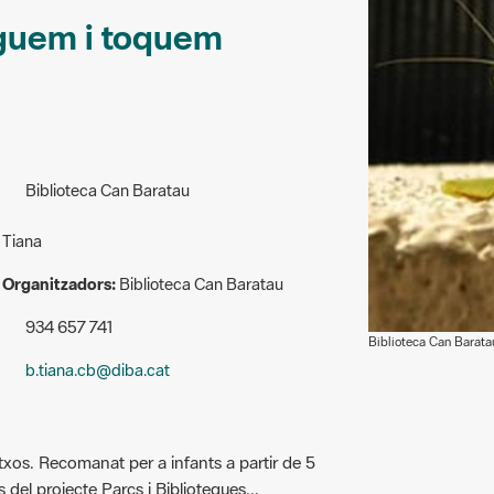
eguem i toquem
Biblioteca Can Baratau
Tiana
Organitzadors:
Biblioteca Can Baratau
934 657 741
Biblioteca Can Barata
b.tiana.cb@diba.cat
xos. Recomanat per a infants a partir de 5
 del projecte Parcs i Biblioteques...