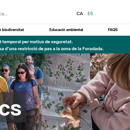
CA
ES
 biodiversitat
Educació ambiental
FAQS
 obres de construcció d'una passera sobre el riu
cs