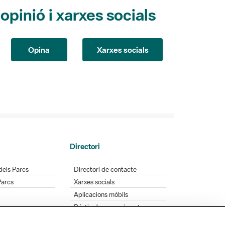
pinió i xarxes socials
Opina
Xarxes socials
Directori
dels Parcs
Directori de contacte
Parcs
Xarxes socials
Aplicacions mòbils
Bústia de suggeriments
Opineu sobre els parcs