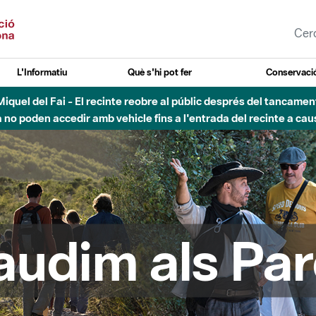
L'Informatiu
Què s'hi pot fer
Conservació
esòs - Afectacions a la llera del Parc Fluvial del Besòs degut a
audim als Par