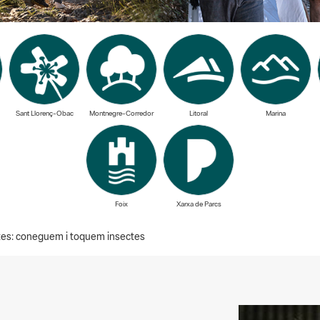
Sant Llorenç-Obac
Montnegre-Corredor
Litoral
Marina
Foix
Xarxa de Parcs
ctes: coneguem i toquem insectes