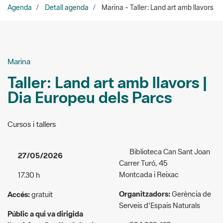
Marina
Taller: Land art amb llavors |
Dia Europeu dels Parcs
Cursos i tallers
Biblioteca Can Sant Joan
27/05/2026
Carrer Turó, 45
Montcada i Reixac
17.30 h
Organitzadors:
Gerència de
Accés:
gratuït
Serveis d'Espais Naturals
Públic a qui va dirigida
934 022 425
l'activitat:
Familiar/infantil
gs.espaisn@diba.cat