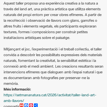
la recol·lecció i observació de llavors com glans, garrofes o
altres fruits i elements vegetals, els participants exploraran
textures, formes i composicions per construir petites
instal·lacions artístiques sobre el paisatge.
Mitjançant el joc, l’experimentació i el treball col·lectiu, el taller
convida a descobrir les possibilitats expressives dels materials
naturals, fomentant la creativitat, la sensibilitat estètica i la
connexió amb el medi ambient. Les creacions resultants seran
intervencions efímeres que dialoguen amb l’espai natural i que
es documentaran amb fotografies per preservar-ne la
memòria.
Més informació:
https://setmananatura.cat/2026/activitat/taller-land-art-
amb-llavors/
G
F
P
C
compartir
m
a
i
o
a
c
n
m
i
e
t
p
l
b
e
a