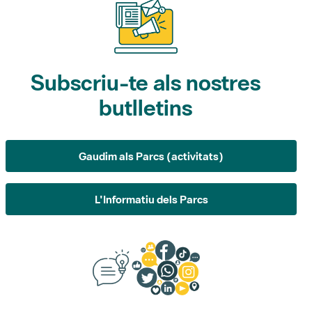
Subscriu-te als nostres
butlletins
Gaudim als Parcs (activitats)
L'Informatiu dels Parcs
Suggeriments, opinió i
xarxes socials