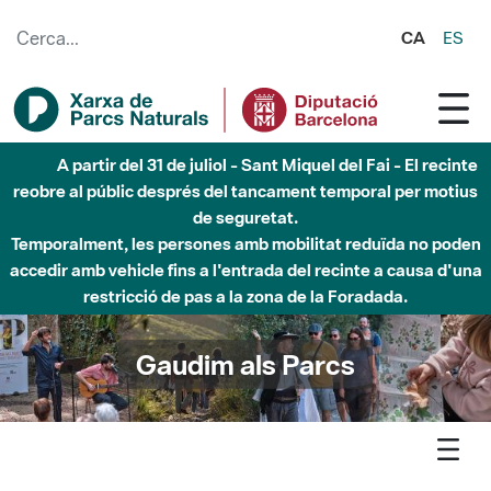
Salta al contingut principal
CA
ES
6 d'agost - Parc Fluvial Besòs - Activació de la Fase
d'Alerta del Parc Fluvial del Besòs per pluges intenses.
Tancats els accessos al Parc.
Gaudim als Parcs
Agenda
Detall agenda
Marina - Taller: Land art amb llavors