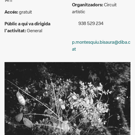
938 529 234
Públic a qui va dirigida
l'activitat:
General
p.montesquiu.bisaura@diba.c
at
Detall del cartell