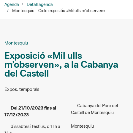
Montesquiu
Exposició «Mil ulls
m’observen», a la Cabanya
del Castell
Expos. temporals
Cabanya del Parc del
Del 21/10/2023 fins al
Castell de Montesquiu
17/12/2023
Montesquiu
dissabtes i festius, d'11 h a
14 h
Organitzadors:
Circuit
artístic
Accés:
gratuït