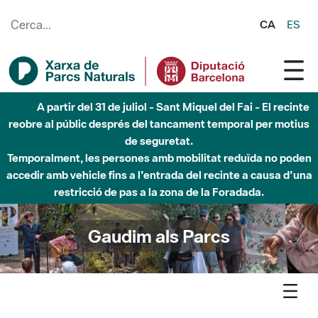
Salta al contingut principal
CA
ES
Fins al desembre de 2026 - Parc Fluvial Besòs -
Afectacions a la llera del Parc Fluvial del Besòs degut a
obres de construcció d'una passera sobre el riu
Gaudim als Parcs
Agenda
Detall agenda
Montesquiu - Cicle expositiu «Mil ulls m’observen»