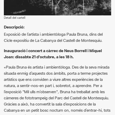
Descripció:
Exposició de l’artista i ambientòloga Paula Bruna, dins del
Cicle expositiu de La Cabanya del Castell de Montesquiu.
Inauguració i concert a càrrec de Neus Borrell i Miquel
Joan: dissabte 21 d'octubre, a les 18 h.
«Paula Bruna és artista i ambientòloga. Des de la seva mirada
situada enmig d’aquests dos àmbits, porta a terme projectes
artístics que ens conviden a viure altres experiències de la
natura, a sentir-nos-en part i, sobretot, a aprendre. Per a
l’exposició "Mil ulls m’observen", Bruna ha treballat amb les
càmeres de fototrampeig del Parc del Castell de Montesquiu.
Gràcies a això, ha convertit la sala d’exposicions de la
Cabanya en un petit bosc nocturn on, només d’entrar-hi, tots
els seus habitants ja saben que hi som.»
G
F
P
C
compartir