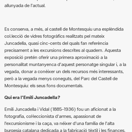
Es conserva, a més, al castell de Montesquiu una esplèndida
col.lecció de vidres fotogràfics realitzats pel mateix
Juncadella, quasi cinc-cents del quals fan referència
precisament a les excursions descrites al quadern. Aquesta
exposició pretén oferir una primera aproximació a la
personalitat muntanyenca d'aquest personatge singular i, a la
vegada, donar a conèixer un dels recursos més interessants,
però a la vegada menys coneguts, del Parc del Castell de
Montesquiu: els seus fons documentals.
Qui era l'Emili Juncadella?
Emili Juncadella i Vidal (1885-1936) fou un aficionat a la
fotografia, col·leccionista d'armes, apassionat de
l'excursionisme i la caça, va néixer d'una família de l'alta
burgesia catalana dedicada a la fabricació tèxtil i les finances.
Gràcies a la bona situació econòmica familiar, Emili Juncadella
es va dedicar a la muntanya, la cacera, els viatges i la vida
social i religiosa.