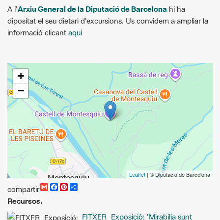
+
−
Leaflet
| © Diputació de Barcelona
G
F
P
C
compartir
m
a
i
o
Recursos.
a
c
n
m
i
e
t
p
FITXER_Exposició: 'Mirabilia sunt
l
b
e
a
o
r
r
opera tua Domine' Emili juncadella, montañero 1908-1915
o
e
t
k
s
i
WEB_Arxiu General de la Diputació de Barcelona
t
r