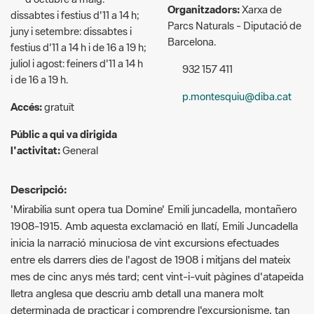
juliol i agost: feiners d'11 a 14 h
932 157 411
i de 16 a 19 h.
p.montesquiu@diba.cat
Accés:
gratuït
Públic a qui va dirigida
l'activitat:
General
Descripció:
'Mirabilia sunt opera tua Domine' Emili juncadella, montañero
1908-1915. Amb aquesta exclamació en llatí, Emili Juncadella
inicia la narració minuciosa de vint excursions efectuades
entre els darrers dies de l'agost de 1908 i mitjans del mateix
mes de cinc anys més tard; cent vint-i-vuit pàgines d'atapeïda
lletra anglesa que descriu amb detall una manera molt
determinada de practicar i comprendre l'excursionisme, tan
allunyada de l'actual.