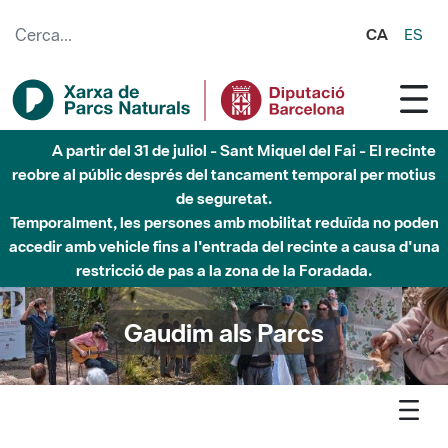
Salta al contingut principal
CA
ES
Fins al desembre de 2026 - Parc Fluvial Besòs -
Afectacions a la llera del Parc Fluvial del Besòs degut a
obres de construcció d'una passera sobre el riu
Gaudim als Parcs
Agenda
Detall agenda
Montesquiu - Exposició permanent - 'Mirabilia sunt opera tua
Domine' Emili Juncadella