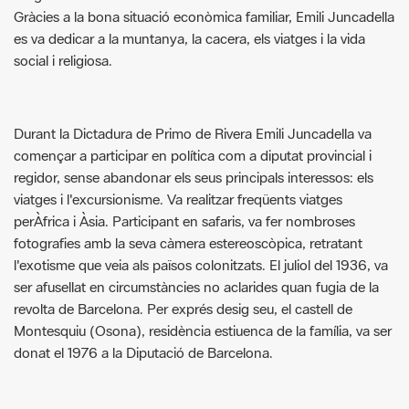
Durant la Dictadura de Primo de Rivera Emili Juncadella va
començar a participar en política com a diputat provincial i
regidor, sense abandonar els seus principals interessos: els
viatges i l'excursionisme. Va realitzar freqüents viatges
perÀfrica i Àsia. Participant en safaris, va fer nombroses
fotografies amb la seva càmera estereoscòpica, retratant
l'exotisme que veia als països colonitzats. El juliol del 1936, va
ser afusellat en circumstàncies no aclarides quan fugia de la
revolta de Barcelona. Per exprés desig seu, el castell de
Montesquiu (Osona), residència estiuenca de la família, va ser
donat el 1976 a la Diputació de Barcelona.
A l'
Arxiu General de la Diputació de Barcelona
hi ha
dipositat el seu dietari d'excursions. Us convidem a ampliar la
informació clicant
aqui