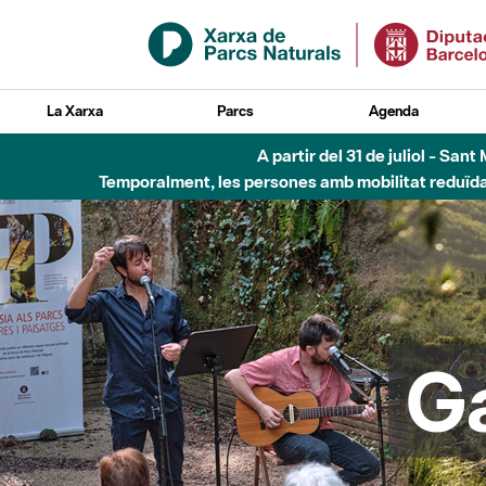
Salta al contingut principal
La Xarxa
Parcs
Agenda
Fins al desembre de 2026 - Parc Fluvial B
G