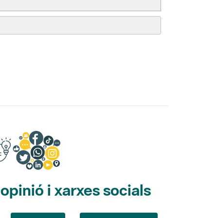
pinió i xarxes socials
Opina
Xarxes socials