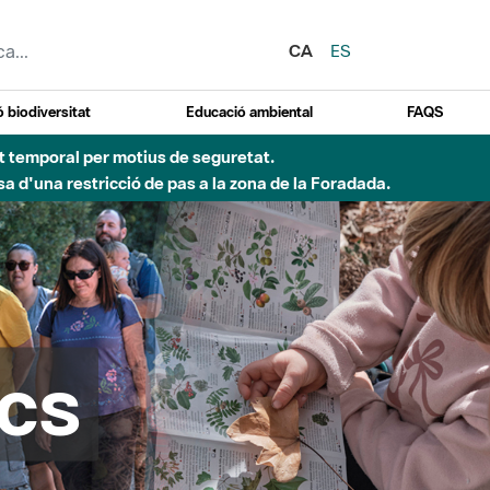
CA
ES
 biodiversitat
Educació ambiental
FAQS
 obres de construcció d'una passera sobre el riu
cs