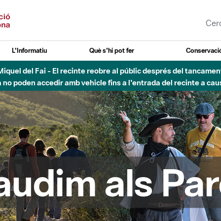
L'Informatiu
Què s'hi pot fer
Conservació
esòs - Afectacions a la llera del Parc Fluvial del Besòs degut a
audim als Par