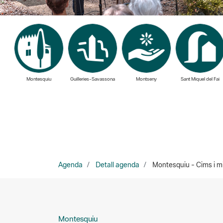
Montesquiu
Guilleries-Savassona
Montseny
Sant Miquel del Fai
Agenda
Detall agenda
Montesquiu - Cims i mi
Montesquiu