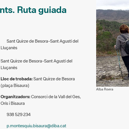
unts. Ruta guiada
Sant Quirze de Besora-Sant Agustí del
Lluçanès
Sant Quirze de Besora-Sant Agustí del
Lluçanès
Lloc de trobada:
Sant Quirze de Besora
(plaça Bisaura)
Alba Rovira
Organitzadors:
Consorci de la Vall del Ges,
Orís i Bisaura
938 529 234
p.montesquiu.bisaura@diba.cat