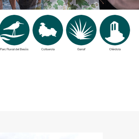
Parc Fluvial del Besòs
Collserola
Garraf
Olèrdola