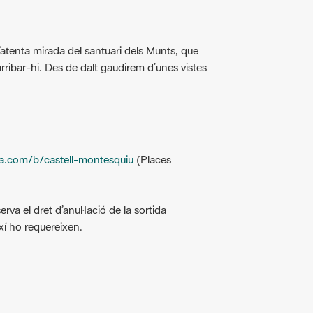
’atenta mirada del santuari dels Munts, que
rribar-hi. Des de dalt gaudirem d’unes vistes
ara.com/b/castell-montesquiu
(Places
erva el dret d’anul·lació de la sortida
xí ho requereixen.