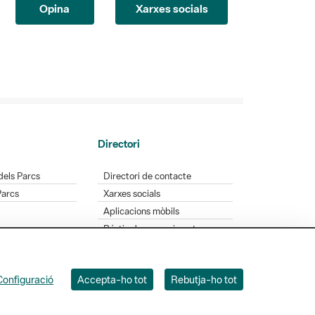
Directori
dels Parcs
Directori de contacte
Parcs
Xarxes socials
Aplicacions mòbils
Bústia de suggeriments
Opineu sobre els parcs
Configuració
Accepta-ho tot
Rebutja-ho tot
 Badajoz, 49. 08005 Barcelona. Tel. 934 022 428