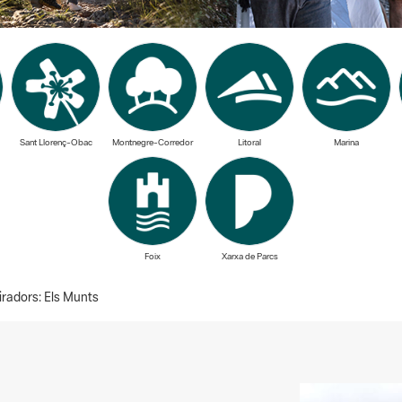
Sant Llorenç-Obac
Montnegre-Corredor
Litoral
Marina
Foix
Xarxa de Parcs
radors: Els Munts