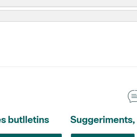
s butlletins
Suggeriments, o
Suggeriments
L'Informatiu dels Parcs