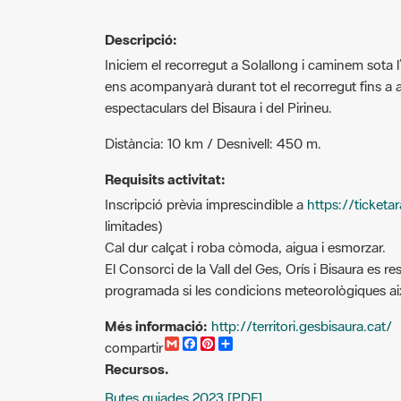
Descripció:
Iniciem el recorregut a Solallong i caminem sota l
ens acompanyarà durant tot el recorregut fins a a
espectaculars del Bisaura i del Pirineu.
Distància: 10 km / Desnivell: 450 m.
Requisits activitat:
Inscripció prèvia imprescindible a
https://ticket
limitades)
Cal dur calçat i roba còmoda, aigua i esmorzar.
El Consorci de la Vall del Ges, Orís i Bisaura es res
programada si les condicions meteorològiques ai
Més informació:
http://territori.gesbisaura.cat/
G
F
P
C
compartir
m
a
i
o
Recursos.
a
c
n
m
i
e
t
p
Rutes guiades 2023 [PDF]
l
b
e
a
o
r
r