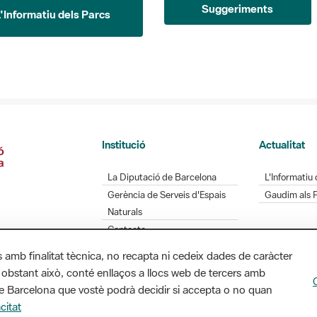
Institució
Actualitat
La Diputació de Barcelona
L'Informatiu 
Gerència de Serveis d'Espais
Gaudim als 
Naturals
Contacte
s amb finalitat tècnica, no recapta ni cedeix dades de caràcter
 obstant això, conté enllaços a llocs web de tercers amb
Diputació de Barcelona. Edifici Llacuna, 1a planta.
ó de Barcelona que vostè podrà decidir si accepta o no quan
/ xarxaparcs@diba.cat
citat