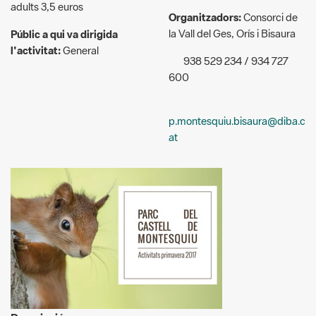
adults 3,5 euros
Organitzadors:
Consorci de
la Vall del Ges, Orís i Bisaura
Públic a qui va dirigida
l'activitat:
General
938 529 234 / 934 727
600
p.montesquiu.bisaura@diba.c
at