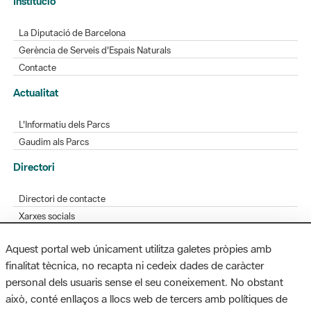
Institució
La Diputació de Barcelona
Gerència de Serveis d'Espais Naturals
Contacte
Actualitat
L'Informatiu dels Parcs
Gaudim als Parcs
Directori
Directori de contacte
Xarxes socials
Aplicacions mòbils
Aquest portal web únicament utilitza galetes pròpies amb
Bústia de suggeriments
finalitat tècnica, no recapta ni cedeix dades de caràcter
Opineu sobre els parcs
personal dels usuaris sense el seu coneixement. No obstant
això, conté enllaços a llocs web de tercers amb polítiques de