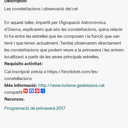
Descripció:
Les constel·lacions i observació del cel
En aquest taller, impartit per l’Agrupació Astronòmica
d’Osona, explicarem què són les constel·lacions, quina relació
hi ha entre les estrelles que les composen i la funció que van
tenir i que tenen actualment. També observarem directament
les constel·lacions que podem veure a la primavera i les anirem
localitzant a partir de les seves principals estrelles.
Requisits activitat:
Cal inscripció prèvia a https://tincticket.com/les-
constellacions
Més informació:
http://www.turisme.gesbisaura.cat
G
F
P
C
compartir
m
a
i
o
Recursos.
a
c
n
m
i
e
t
p
Programació de primavera 2017
l
b
e
a
o
r
r
o
e
t
k
s
i
t
r