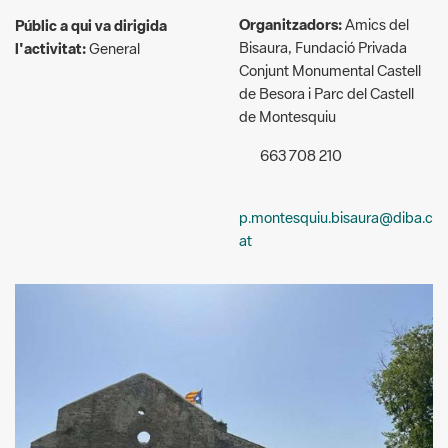
de Besora i Parc del Castell
de Montesquiu
663 708 210
p.montesquiu.bisaura@diba.c
at