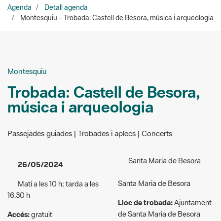
Montesquiu
Trobada: Castell de Besora,
música i arqueologia
Passejades guiades | Trobades i aplecs | Concerts
Santa Maria de Besora
26/05/2024
Santa Maria de Besora
Matí a les 10 h; tarda a les
16.30 h
Lloc de trobada:
Ajuntament
de Santa Maria de Besora
Accés:
gratuït
Organitzadors:
Amics del
Públic a qui va dirigida
Bisaura, Fundació Privada
l'activitat:
General
Conjunt Monumental Castell