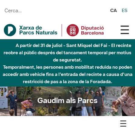
Salta al contingut principal
CA
ES
Fins al desembre de 2026 - Parc Fluvial Besòs -
Afectacions a la llera del Parc Fluvial del Besòs degut a
obres de construcció d'una passera sobre el riu
Gaudim als Parcs
Agenda
Detall agenda
Montesquiu - Trobada: Castell de Besora, música i arqueologia