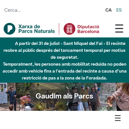
Salta al contingut principal
CA
ES
Fins al desembre de 2026 - Parc Fluvial Besòs -
Afectacions a la llera del Parc Fluvial del Besòs degut a
obres de construcció d'una passera sobre el riu
Gaudim als Parcs
Agenda
Detall agenda
Montnegre-Corredor - Activitat familiar: Les flors silvestres al
jardí de Can Boet