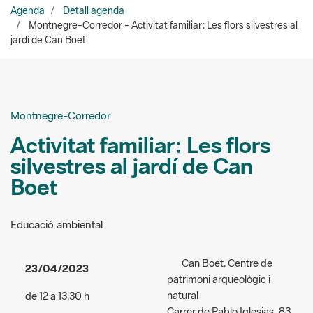
Montnegre-Corredor
Activitat familiar: Les flors
silvestres al jardí de Can
Boet
Educació ambiental
Can Boet. Centre de
23/04/2023
patrimoni arqueològic i
natural
de 12 a 13.30 h
Carrer de Pablo Iglesias, 83
Accés:
gratuït
Mataró
Públic a qui va dirigida
Organitzadors:
Direcció de