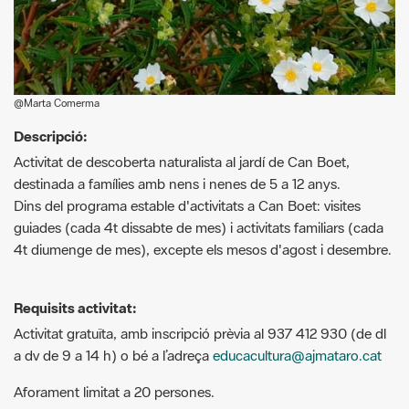
@Marta Comerma
Descripció:
Activitat de descoberta naturalista al jardí de Can Boet,
destinada a famílies amb nens i nenes de 5 a 12 anys.
Dins del programa estable d'activitats a Can Boet: visites
guiades (cada 4t dissabte de mes) i activitats familiars (cada
4t diumenge de mes), excepte els mesos d'agost i desembre.
Requisits activitat:
Activitat gratuïta, amb inscripció prèvia al 937 412 930 (de dl
a dv de 9 a 14 h) o bé a l’adreça
educacultura@ajmataro.cat
Aforament limitat a 20 persones.
Més informació:
https://www.culturamataro.cat/agenda-
cultura/les-flors-silvestres-al-jardi-de-can-boet-1