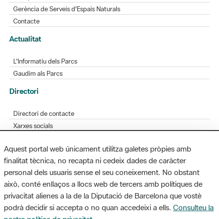
Actualitat
L'Informatiu dels Parcs
Gaudim als Parcs
Directori
Directori de contacte
Xarxes socials
Aplicacions mòbils
Bústia de suggeriments
Opineu sobre els parcs
Aquest portal web únicament utilitza galetes pròpies amb
finalitat tècnica, no recapta ni cedeix dades de caràcter
personal dels usuaris sense el seu coneixement. No obstant
MAPA WEB
AVÍS LEGAL
ACCESSIBILITAT
això, conté enllaços a llocs web de tercers amb polítiques de
privacitat alienes a la de la Diputació de Barcelona que vostè
Diputació de Barcelona. Edifici Llacuna, 1a planta. Badajoz, 49. 08005
podrà decidir si accepta o no quan accedeixi a ells.
Consulteu la
Barcelona. Tel. 934 022 428 / xarxaparcs@diba.cat