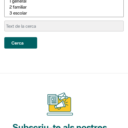
Cerca
Subscriu-te als nostres
butlletins