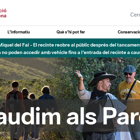
L'Informatiu
Què s'hi pot fer
Conservació
nt Miquel del Fai - El recinte reobre al públic després del tancam
o poden accedir amb vehicle fins a l'entrada del recinte a caus
audim als Par