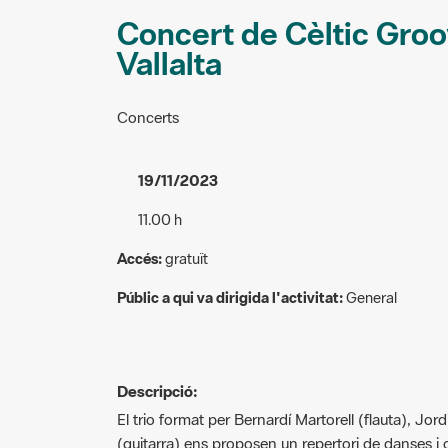
Concert de Cèltic Groo
Vallalta
Concerts
19/11/2023
11.00 h
Accés:
gratuït
Públic a qui va dirigida l'activitat:
General
Descripció:
El trio format per Bernardí Martorell (flauta), Jord
(guitarra) ens proposen un repertori de danses i 