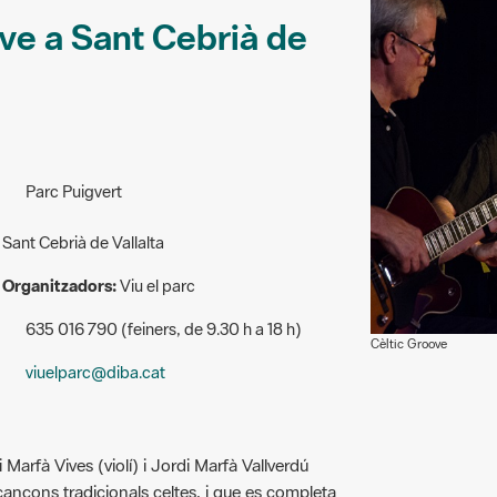
ve a Sant Cebrià de
Parc Puigvert
Sant Cebrià de Vallalta
Organitzadors:
Viu el parc
635 016 790 (feiners, de 9.30 h a 18 h)
Cèltic Groove
viuelparc@diba.cat
i Marfà Vives (violí) i Jordi Marfà Vallverdú
cançons tradicionals celtes, i que es completa