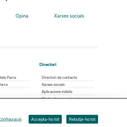
Opina
Xarxes socials
Directori
dels Parcs
Directori de contacte
Parcs
Xarxes socials
Aplicacions mòbils
Bústia de suggeriments
Opineu sobre els parcs
Configuració
Accepta-ho tot
Rebutja-ho tot
 Badajoz, 49. 08005 Barcelona. Tel. 934 022 428