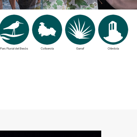
Parc Fluvial del Besòs
Collserola
Garraf
Olèrdola