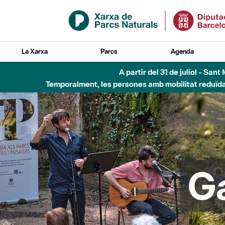
Salta al contingut principal
La Xarxa
Parcs
Agenda
A partir del 31 de juliol - Sa
Temporalment, les persones amb mobilitat reduïda n
G