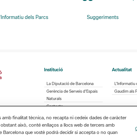
'Informatiu dels Parcs
Suggeriments
Institució
Actualitat
La Diputació de Barcelona
L'Informatiu 
Gerència de Serveis d'Espais
Gaudim als 
Naturals
Contacte
s amb finalitat tècnica, no recapta ni cedeix dades de caràcter
 obstant això, conté enllaços a llocs web de tercers amb
ó de Barcelona que vostè podrà decidir si accepta o no quan
Diputació de Barcelona. Edifici Llacuna, 1a planta.