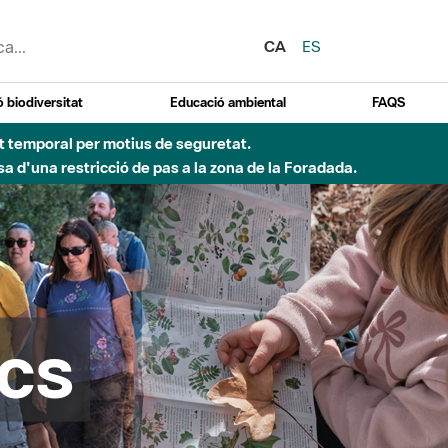
CA
ES
 biodiversitat
Educació ambiental
FAQS
ent temporal per motius de seguretat.
a d'una restricció de pas a la zona de la Foradada.
cs