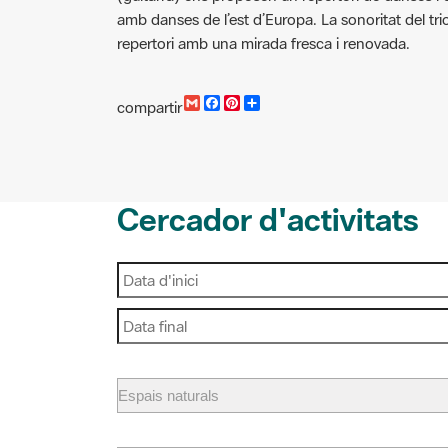
amb danses de l’est d’Europa. La sonoritat del tr
repertori amb una mirada fresca i renovada.
G
F
P
C
compartir
m
a
i
o
a
c
n
m
i
e
t
p
l
b
e
a
o
r
r
o
e
t
Cercador d'activitats
k
s
i
t
r