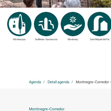
Montesquiu
Guilleries-Savassona
Montseny
Sant Miquel del Fai
Agenda
Detall agenda
Montnegre-Corredor - C
Montnegre-Corredor