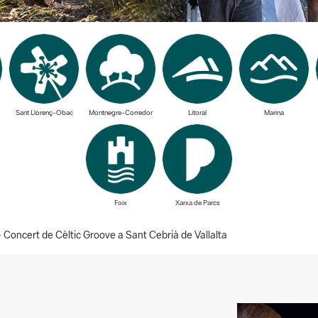
Sant Llorenç-Obac
Montnegre-Corredor
Litoral
Marina
Foix
Xarxa de Parcs
oncert de Cèltic Groove a Sant Cebrià de Vallalta