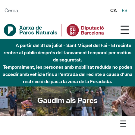
Salta al contingut principal
CA
ES
6 d'agost - Parc Fluvial Besòs - Activació de la Fase
d'Alerta del Parc Fluvial del Besòs per pluges intenses.
Tancats els accessos al Parc.
Gaudim als Parcs
Agenda
Detall agenda
Montnegre-Corredor - Presentació de la revista L'Atzavara i
conferència Efectes dels temporals als herbeis de posidònia