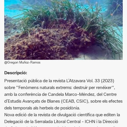
@Gregori Muñoz-Ramos
Descripció:
Presentació pública de la revista L’Atzavara Vol. 33 (2023)
sobre ''Fenòmens naturals extrems: destruir per renéixer'',
amb la conferència de Candela Marco-Méndez, del Centre
d’Estudis Avançats de Blanes (CEAB, CSIC), sobre els efectes
dels temporals als herbeis de posidònia.
Nova edició de la revista de divulgació científica que editen la
Delegació de la Serralada Litoral Central - ICHN i la Direcció
de Cultura de l'Ajuntament de Mataró. Aquest volum recull
diversos articles sobre fenòmens naturals extrems.
Podeu consultar tots els continguts de la revista i l'article de