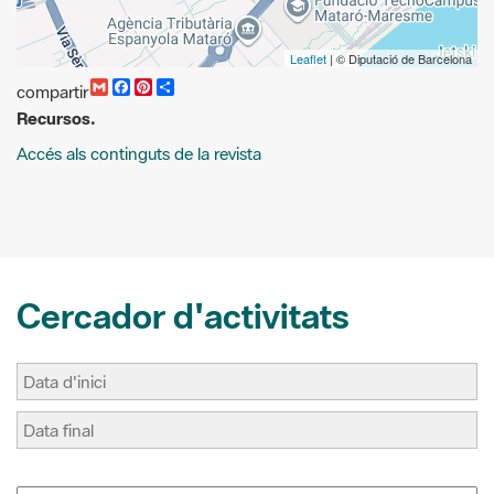
G
F
P
C
compartir
m
a
i
o
Recursos.
a
c
n
m
i
e
t
p
Accés als continguts de la revista
l
b
e
a
o
r
r
o
e
t
k
s
i
t
r
Cercador d'activitats