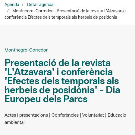
Montnegre-Corredor
Presentació de la revista
'L'Atzavara' i conferència
'Efectes dels temporals als
herbeis de posidònia' - Dia
Europeu dels Parcs
Actes i presentacions | Conferències | Voluntariat | Educació
ambiental
Can Boet. Centre de
27/05/2023
patrimoni arqueològic i
natural
De 12 a 13:30 h