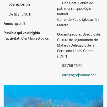
Carrer de Pablo Iglesias, 83
Accés:
gratuït
Mataró
Públic a qui va dirigida
Organitzadors:
Direcció de
l'activitat:
Científic/estudiós
Cultura de l’Ajuntament de
Mataró i Delegació de la
Serralada Litoral Central
(ICHN)
93 758 23 61
cultura@ajmataro.cat