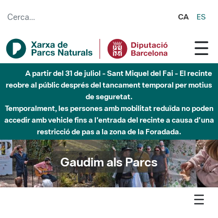
Salta al contingut principal
CA
ES
Fins al desembre de 2026 - Parc Fluvial Besòs -
Afectacions a la llera del Parc Fluvial del Besòs degut a
obres de construcció d'una passera sobre el riu
Gaudim als Parcs
Agenda
Detall agenda
Montnegre-Corredor - Taller de construcció de caixes-niu