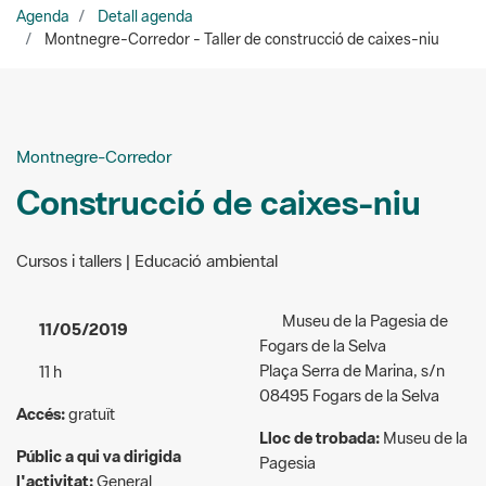
Montnegre-Corredor
Construcció de caixes-niu
Cursos i tallers | Educació ambiental
Museu de la Pagesia de
11/05/2019
Fogars de la Selva
Plaça Serra de Marina, s/n
11 h
08495 Fogars de la Selva
Accés:
gratuït
Lloc de trobada:
Museu de la
Públic a qui va dirigida
Pagesia
l'activitat:
General
Organitzadors:
Museu de la
Pagesia i Punt d’informació
del Parc del Montnegre i el