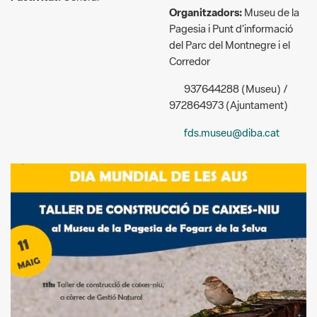
Corredor
937644288 (Museu) /
972864973 (Ajuntament)
fds.museu@diba.cat