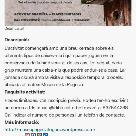
Detall cartell
Descripció:
L'activitat començarà amb una breu xerrada sobre els
diferents tipus de caixes-niu i quin paper juguen en la
conservació de la biodiversitat de les aus. Tot seguit, cada
grup muntarà una caixa-niu que podrà endur-se a casa. La
jornada clourà amb la visita a l'exposició temporal d'ocells,
ubicada al mateix Museu de la Pagesia.
Requisits activitat:
Places limitades. Cal inscripció prèvia. Podeu fer-ho escrivint
un correu a fds.museu@diba.cat o bé trucant al 937644288.
Cal indicar el número de persones i un telèfon de contacte.
Més informació:
http://museupagesiafogars.wordpress.com/
G
F
P
C
compartir
m
a
i
o
Recursos.
a
c
n
m
i
e
t
p
Cartell Dia Mundial de les Aus [Pdf]
l
b
e
a