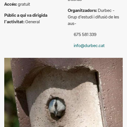
675 581 339
info@durbec.cat
© Toni Herrero