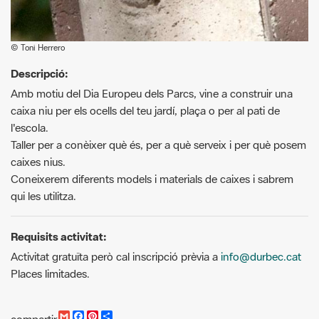
Descripció:
Amb motiu del Dia Europeu dels Parcs, vine a construir una
caixa niu per els ocells del teu jardí, plaça o per al pati de
l'escola.
Taller per a conèixer què és, per a què serveix i per què posem
caixes nius.
Coneixerem diferents models i materials de caixes i sabrem
qui les utilitza.
Requisits activitat:
Activitat gratuïta però cal inscripció prèvia a
info@durbec.cat
Places limitades.
G
F
P
C
compartir
m
a
i
o
Recursos.
a
c
n
m
i
e
t
p
Cartell activitats maig [PDF]
l
b
e
a
o
r
r
o
e
t