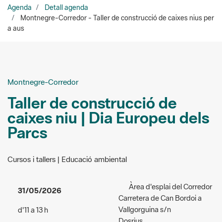
Montnegre-Corredor
Taller de construcció de
caixes niu | Dia Europeu dels
Parcs
Cursos i tallers | Educació ambiental
Àrea d'esplai del Corredor
31/05/2026
Carretera de Can Bordoi a
Vallgorguina s/n
d'11 a 13 h
Dosrius
Accés:
gratuït
Organitzadors:
Durbec -
Públic a qui va dirigida
Grup d'estudi i difusió de les
l'activitat:
General
aus-