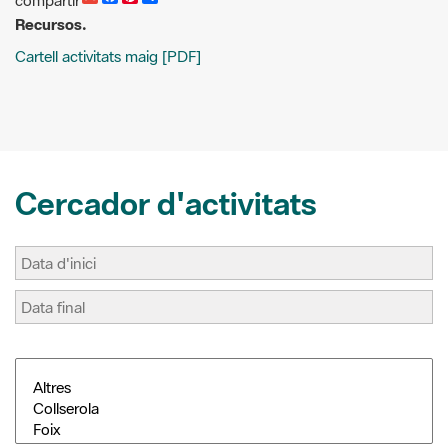
k
s
i
t
r
Cercador d'activitats