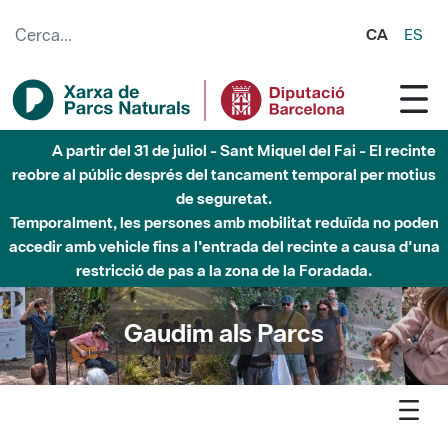
Salta al contingut principal
CA
ES
5 d'agost - Sant Llorenç-Obac - Nivell 3 del Pla Alfa
(perill molt alt d'incendi)
Gaudim als Parcs
Agenda
Detall agenda
Montnegre-Corredor - Taller de construcció de caixes nius per
a aus