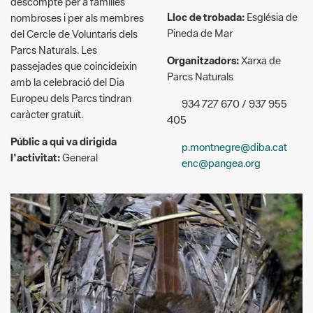
Organitzadors:
Xarxa de
passejades que coincideixin
Parcs Naturals
amb la celebració del Dia
Europeu dels Parcs tindran
934 727 670 / 937 955
caràcter gratuït.
405
Públic a qui va dirigida
p.montnegre@diba.cat
l'activitat:
General
enc@pangea.org