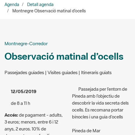
Montnegre-Corredor
Observació matinal d’ocells
Passejades guiades | Visites guiades | Itineraris guiats
Passejada per l’entorn de
12/05/2019
Pineda amb l’objectiu de
descobrir la vida secreta dels
de 8 a 11 h
ocells. Es recomana portar
Accés:
de pagament - adults,
binocles i una guia d’ocells
3 euros; menors, entre 6 i 12
anys, 2 euros. 10% de
Pineda de Mar
descompte per a famílies
Lloc de trobada:
Església de
nombroses i per als membres
Pineda de Mar
del Cercle de Voluntaris dels
Parcs Naturals. Les