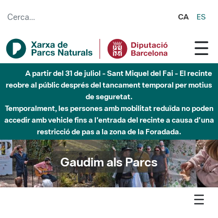
Salta al contingut principal
CA
ES
Fins al desembre de 2026 - Parc Fluvial Besòs -
Afectacions a la llera del Parc Fluvial del Besòs degut a
obres de construcció d'una passera sobre el riu
Gaudim als Parcs
Agenda
Detall agenda
Montnegre Observació matinal d’ocells