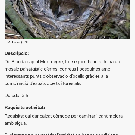
J.M. Riera (ENC)
Descripció:
De Pineda cap al Montnegre, tot seguint la riera, hi ha un
mosaic paisatgístic d’erms, conreus i bosquines amb
interessants punts d’observació d’ocells gràcies a la
combinació d’espais oberts i forestals.
Durada: 3 h.
Requisits activitat:
Requisits: cal dur calçat còmode per caminar i cantimplora
amb aigua.
Si el temps no permet fer l’activitat en bones condicions,
s’anul·larà la sortida.
Es recomana fer inscripció prèvia.