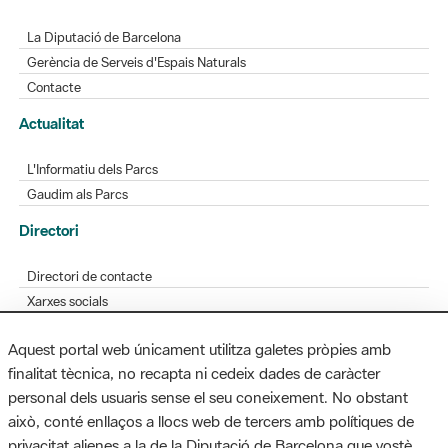
Contacte
Actualitat
L'Informatiu dels Parcs
Gaudim als Parcs
Directori
Directori de contacte
Xarxes socials
Aplicacions mòbils
Bústia de suggeriments
Opineu sobre els parcs
Aquest portal web únicament utilitza galetes pròpies amb
finalitat tècnica, no recapta ni cedeix dades de caràcter
personal dels usuaris sense el seu coneixement. No obstant
MAPA WEB
AVÍS LEGAL
ACCESSIBILITAT
això, conté enllaços a llocs web de tercers amb polítiques de
privacitat alienes a la de la Diputació de Barcelona que vostè