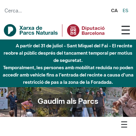
Salta al contingut principal
CA
ES
Fins al desembre de 2026 - Parc Fluvial Besòs -
Afectacions a la llera del Parc Fluvial del Besòs degut a
obres de construcció d'una passera sobre el riu
Gaudim als Parcs
Agenda
Detall agenda
Montseny - Activitats Punt d'Acollida: El fascinant món dels
bolets