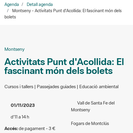
Montseny
Activitats Punt d'Acollida: El
fascinant món dels bolets
Cursos i tallers | Passejades guiades | Educació ambiental
Vall de Santa Fe del
01/11/2023
Montseny
d'11 a 14 h
Fogars de Montclús
Accés:
de pagament - 3 €
Lloc de trobada:
Parada Bus
Públic a qui va dirigida
Parc de Santa Fe del
l'activitat:
General
Montseny (Línia L 573)