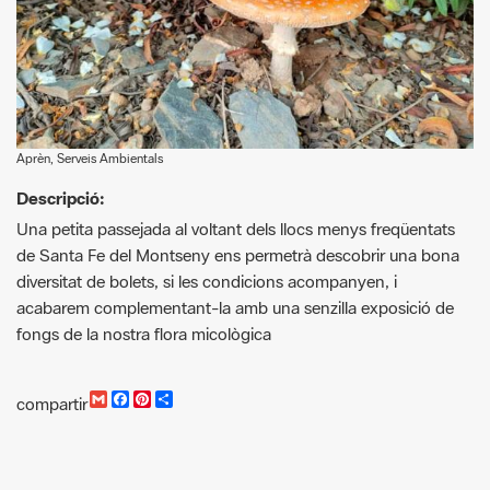
Aprèn, Serveis Ambientals
Descripció:
Una petita passejada al voltant dels llocs menys freqüentats
de Santa Fe del Montseny ens permetrà descobrir una bona
diversitat de bolets, si les condicions acompanyen, i
acabarem complementant-la amb una senzilla exposició de
fongs de la nostra flora micològica
G
F
P
C
compartir
m
a
i
o
a
c
n
m
i
e
t
p
l
b
e
a
o
r
r
o
e
t
k
s
i
t
r
Cercador d'activitats