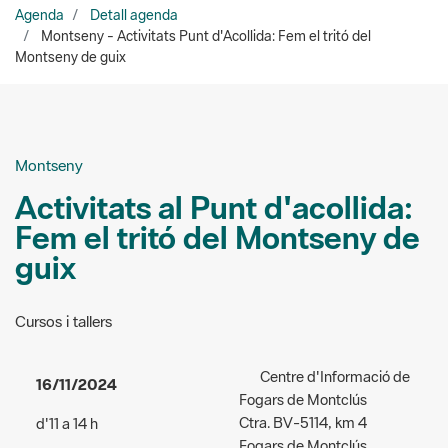
Montseny
Activitats al Punt d'acollida:
Fem el tritó del Montseny de
guix
Cursos i tallers
Centre d'Informació de
16/11/2024
Fogars de Montclús
Ctra. BV-5114, km 4
d'11 a 14 h
Fogars de Montclús
Accés:
gratuït
Lloc de trobada:
Punt
Públic a qui va dirigida
d'acollida del Centre