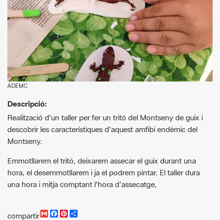
ADEMC
Descripció:
Realització d'un taller per fer un tritó del Montseny de guix i
descobrir les característiques d'aquest amfibi endèmic del
Montseny.
Emmotllarem el tritó, deixarem assecar el guix durant una
hora, el desemmotllarem i ja el podrem pintar. El taller dura
una hora i mitja comptant l'hora d'assecatge,
G
F
P
C
compartir
m
a
i
o
a
c
n
m
i
e
t
p
l
b
e
a
o
r
r