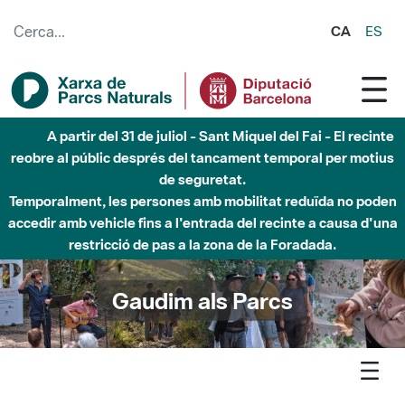
Salta al contingut principal
CA
ES
Fins al desembre de 2026 - Parc Fluvial Besòs -
Afectacions a la llera del Parc Fluvial del Besòs degut a
obres de construcció d'una passera sobre el riu
Gaudim als Parcs
Agenda
Detall agenda
Montseny - Activitats Punt d'Acollida: Fem el tritó del
Montseny de guix