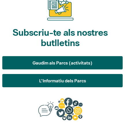
Subscriu-te als nostres
butlletins
Gaudim als Parcs (activitats)
L'Informatiu dels Parcs
Suggeriments, opinió i
xarxes socials