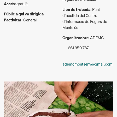
l'activitat:
General
d'Informació de Fogars de
Montclús
Organitzadors:
ADEMC
661 959 737
ademcmontseny@gmail.com