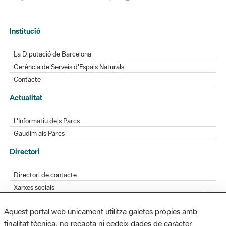
La Diputació de Barcelona
Gerència de Serveis d'Espais Naturals
Contacte
Actualitat
L'Informatiu dels Parcs
Gaudim als Parcs
Directori
Directori de contacte
Xarxes socials
Aplicacions mòbils
Bústia de suggeriments
Opineu sobre els parcs
Aquest portal web únicament utilitza galetes pròpies amb
finalitat tècnica, no recapta ni cedeix dades de caràcter