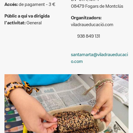
l'activitat:
General
viladraueducació.com
938 849 131
santamarta@viladraueducaci
o.com