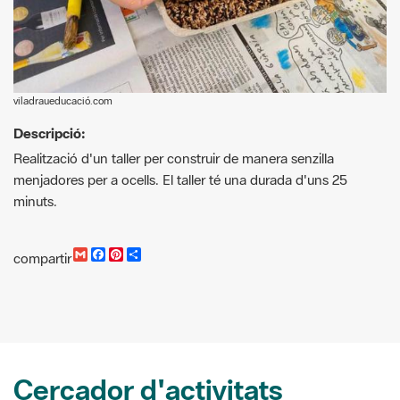
viladraueducació.com
Descripció:
Realització d'un taller per construir de manera senzilla
menjadores per a ocells. El taller té una durada d'uns 25
minuts.
G
F
P
C
compartir
m
a
i
o
a
c
n
m
i
e
t
p
l
b
e
a
o
r
r
o
e
t
k
s
i
t
r
Cercador d'activitats