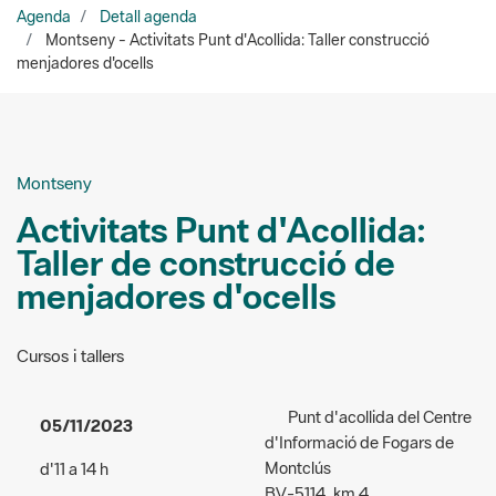
Montseny
Activitats Punt d'Acollida:
Taller de construcció de
menjadores d'ocells
Cursos i tallers
Punt d'acollida del Centre
05/11/2023
d'Informació de Fogars de
Montclús
d'11 a 14 h
BV-5114, km 4
Accés:
de pagament - 3 €
08479 Fogars de Montclús
Públic a qui va dirigida
Organitzadors: