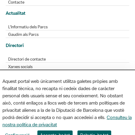
L'Informatiu dels Parcs
Gaudim als Parcs
Directori
Directori de contacte
Xarxes socials
Aplicacions mòbils
Bústia de suggeriments
Opineu sobre els parcs
Aquest portal web únicament utilitza galetes pròpies amb
finalitat tècnica, no recapta ni cedeix dades de caràcter
personal dels usuaris sense el seu coneixement. No obstant
MAPA WEB
AVÍS LEGAL
ACCESSIBILITAT
això, conté enllaços a llocs web de tercers amb polítiques de
privacitat alienes a la de la Diputació de Barcelona que vostè
Diputació de Barcelona. Edifici Llacuna, 1a planta. Badajoz, 49. 08005
podrà decidir si accepta o no quan accedeixi a ells.
Consulteu la
Barcelona. Tel. 934 022 428 / xarxaparcs@diba.cat
nostra política de privacitat