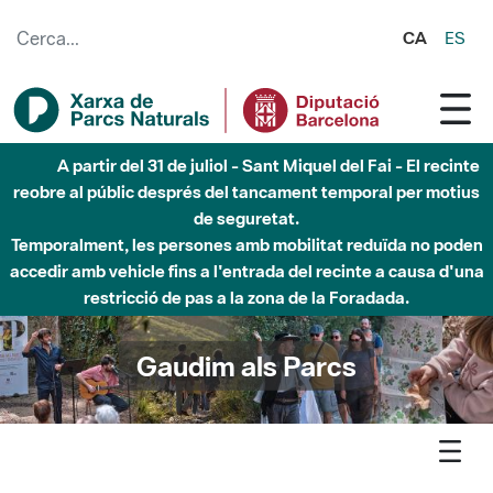
Salta al contingut principal
CA
ES
Fins al desembre de 2026 - Parc Fluvial Besòs -
Afectacions a la llera del Parc Fluvial del Besòs degut a
obres de construcció d'una passera sobre el riu
Gaudim als Parcs
Agenda
Detall agenda
Montseny - Activitats Punt d'Acollida: Taller construcció
menjadores d'ocells