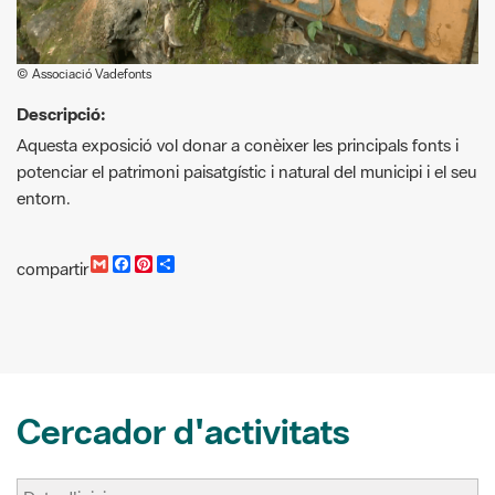
© Associació Vadefonts
Descripció:
Aquesta exposició vol donar a conèixer les principals fonts i
potenciar el patrimoni paisatgístic i natural del municipi i el seu
entorn.
G
F
P
C
compartir
m
a
i
o
a
c
n
m
i
e
t
p
l
b
e
a
o
r
r
o
e
t
k
s
i
t
r
Cercador d'activitats