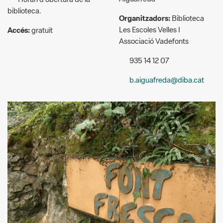
biblioteca.
Organitzadors:
Biblioteca
Les Escoles Velles I
Accés:
gratuït
Associació Vadefonts
935 14 12 07
b.aiguafreda@diba.cat