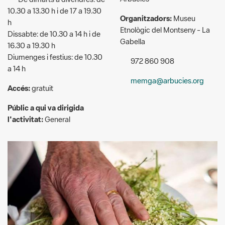
Gabella
16.30 a 19.30 h
Diumenges i festius: de 10.30
972 860 908
a 14 h
memga@arbucies.org
Accés:
gratuït
Públic a qui va dirigida
l'activitat:
General