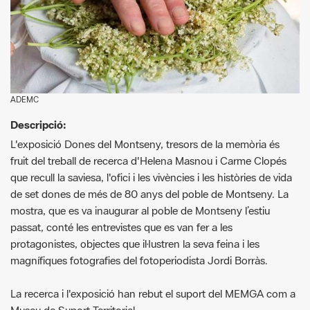
ADEMC
Descripció:
L'exposició Dones del Montseny, tresors de la memòria és
fruit del treball de recerca d'Helena Masnou i Carme Clopés
que recull la saviesa, l'ofici i les vivències i les històries de vida
de set dones de més de 80 anys del poble de Montseny. La
mostra, que es va inaugurar al poble de Montseny l’estiu
passat, conté les entrevistes que es van fer a les
protagonistes, objectes que il·lustren la seva feina i les
magnífiques fotografies del fotoperiodista Jordi Borràs.
La recerca i l'exposició han rebut el suport del MEMGA com a
Museu de Suport Territorial
L'acte d'inauguració tindrà lloc el dia 8 de març a 2/4 de 8 del
vespre en el marc de celebració del Dia de la Dona.