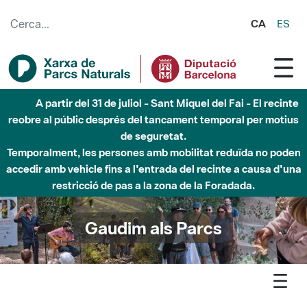
Salta al contingut principal
CA
ES
Fins al desembre de 2026 - Parc Fluvial Besòs -
Afectacions a la llera del Parc Fluvial del Besòs degut a
obres de construcció d'una passera sobre el riu
Gaudim als Parcs
Agenda
Detall agenda
Montseny - Exposició Dones del Montseny, tresors de la
memòria