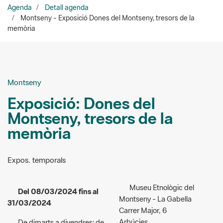
Montseny
Exposició: Dones del
Montseny, tresors de la
memòria
Expos. temporals
Museu Etnològic del
Del 08/03/2024 fins al
Montseny - La Gabella
31/03/2024
Carrer Major, 6
Arbúcies
De dimarts a divendres: de
10.30 a 13.30 h i de 17 a 19.30
Organitzadors:
Museu
h
Etnològic del Montseny - La
Dissabte: de 10.30 a 14 h i de