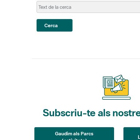
Cerca
Subscriu-te als nostre
Gaudim als Parcs
(activitats)