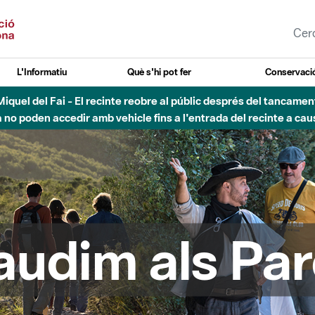
L'Informatiu
Què s'hi pot fer
Conservació
esòs - Afectacions a la llera del Parc Fluvial del Besòs degut a
audim als Par