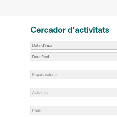
t
r
Cercador d'activitats