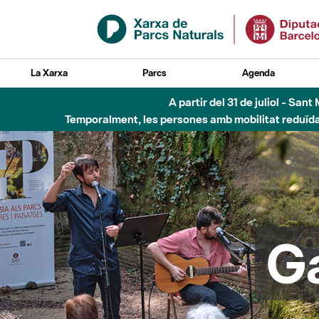
Salta al contingut principal
La Xarxa
Parcs
Agenda
Fins al desembre de 2026 - Parc Fluvial B
G