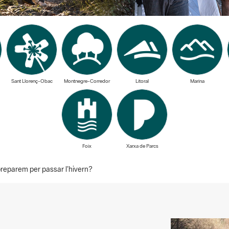
Sant Llorenç-Obac
Montnegre-Corredor
Litoral
Marina
Foix
Xarxa de Parcs
eparem per passar l’hivern?