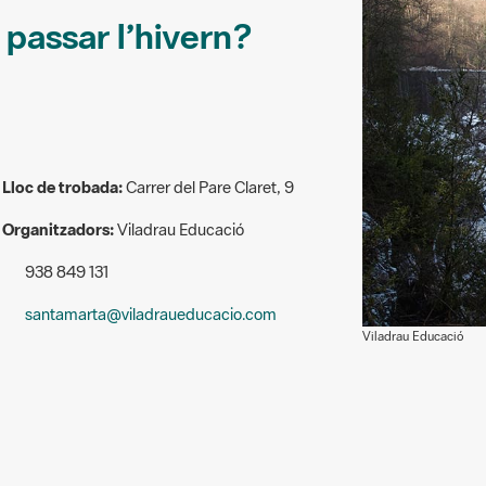
passar l’hivern?
Lloc de trobada:
Carrer del Pare Claret, 9
Organitzadors:
Viladrau Educació
938 849 131
santamarta@viladraueducacio.com
Viladrau Educació