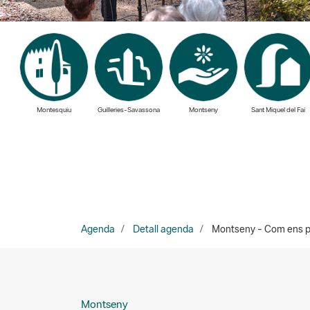
Montesquiu
Guilleries-Savassona
Montseny
Sant Miquel del Fai
Agenda
Detall agenda
Montseny - Com ens pr
Montseny