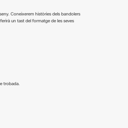
ntseny. Coneixerem històries dels bandolers
oferirà un tast del formatge de les seves
de trobada.