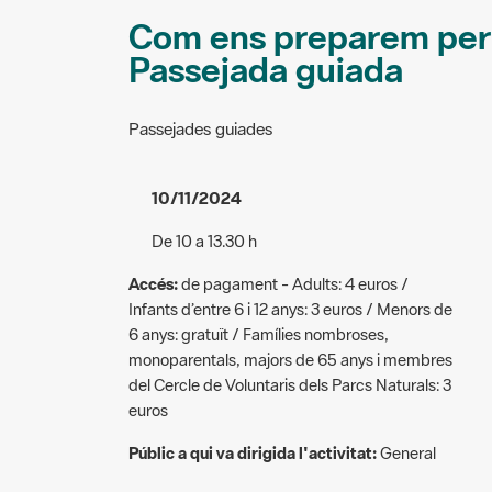
Com ens preparem per 
Passejada guiada
Passejades guiades
10/11/2024
De 10 a 13.30 h
Accés:
de pagament - Adults: 4 euros /
Infants d’entre 6 i 12 anys: 3 euros / Menors de
6 anys: gratuït / Famílies nombroses,
monoparentals, majors de 65 anys i membres
del Cercle de Voluntaris dels Parcs Naturals: 3
euros
Públic a qui va dirigida l'activitat:
General
Descripció: