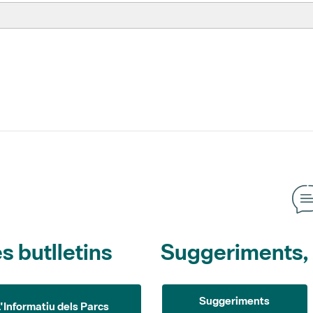
s butlletins
Suggeriments, o
Suggeriments
L'Informatiu dels Parcs