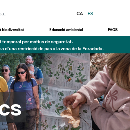
CA
ES
 biodiversitat
Educació ambiental
FAQS
 obres de construcció d'una passera sobre el riu
cs