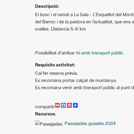
El bosc i el ramat a La Sala - L’Esquellot del Mo
del Barroc i de la pastora en l’actualitat, que ens 
ovelles. Distància 5-6 km
Possibilitat d'arribar-hi
amb transport públic.
Requisits activitat:
Cal fer reserva prèvia.
Es recomana portar calçat de muntanya.
Es recomana venir amb transport públic al punt 
G
F
P
C
compartir
m
a
i
o
Recursos.
a
c
n
m
i
e
t
p
Passejades guiades 2024
l
b
e
a
o
r
r
o
e
t
k
s
i