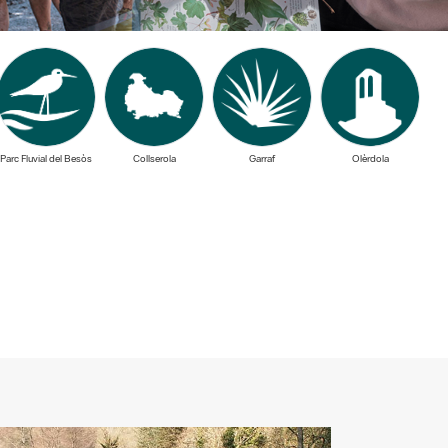
Parc Fluvial del Besòs
Collserola
Garraf
Olèrdola