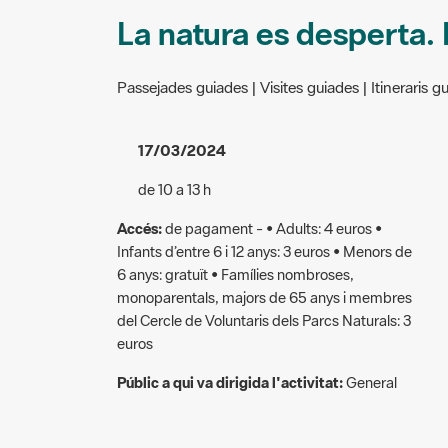
La natura es desperta.
Passejades guiades | Visites guiades | Itineraris g
17/03/2024
de 10 a 13 h
Accés:
de pagament - • Adults: 4 euros •
Infants d’entre 6 i 12 anys: 3 euros • Menors de
6 anys: gratuït • Famílies nombroses,
monoparentals, majors de 65 anys i membres
del Cercle de Voluntaris dels Parcs Naturals: 3
euros
Públic a qui va dirigida l'activitat:
General