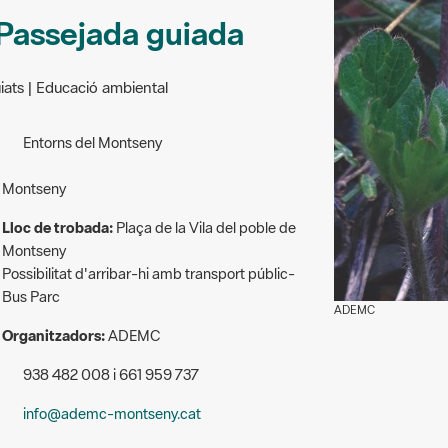
 Passejada guiada
uiats | Educació ambiental
Entorns del Montseny
Montseny
Lloc de trobada:
Plaça de la Vila del poble de
Montseny
Possibilitat d'arribar-hi amb transport públic-
Bus Parc
ADEMC
Organitzadors:
ADEMC
938 482 008 i 661 959 737
info@ademc-montseny.cat