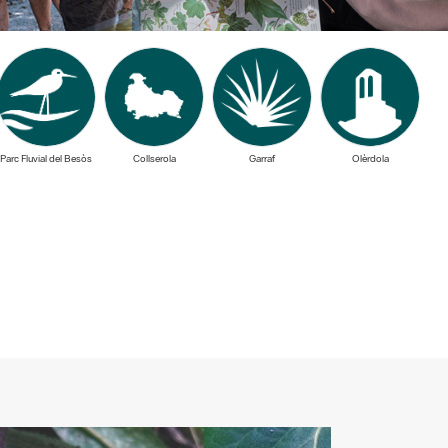
Parc Fluvial del Besòs
Collserola
Garraf
Olèrdola