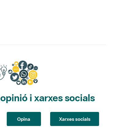
pinió i xarxes socials
Opina
Xarxes socials