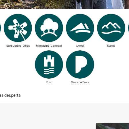
Sant Llorenç-Obac
Montnegre-Corredor
Litoral
Marina
Foix
Xarxa de Parcs
es desperta