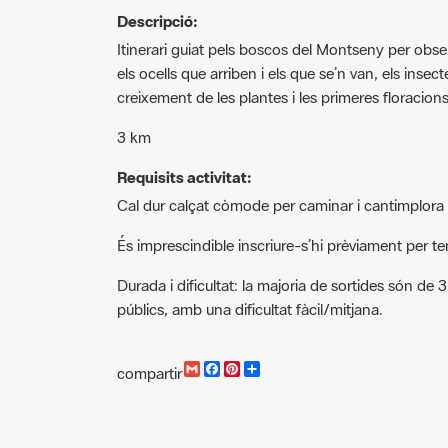
Descripció:
Itinerari guiat pels boscos del Montseny per observa
els ocells que arriben i els que se’n van, els insect
creixement de les plantes i les primeres floracions
3 km
Requisits activitat:
Cal dur calçat còmode per caminar i cantimplora
És imprescindible inscriure-s’hi prèviament per ten
Durada i dificultat: la majoria de sortides són de 
públics, amb una dificultat fàcil/mitjana.
G
F
P
C
compartir
m
a
i
o
a
c
n
m
i
e
t
p
l
b
e
a