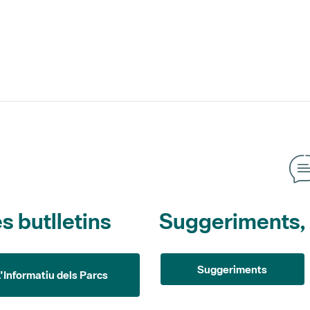
s butlletins
Suggeriments, o
Suggeriments
L'Informatiu dels Parcs