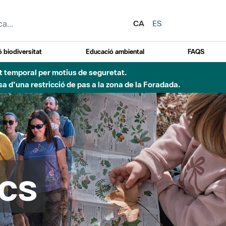
CA
ES
 biodiversitat
Educació ambiental
FAQS
Besòs per pluges intenses.
cs