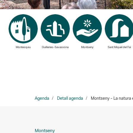
Montesquiu
Guilleries-Savassona
Montseny
Sant Miquel del Fai
Agenda
Detall agenda
Montseny - La natura 
Montseny