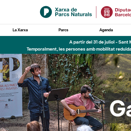
Salta al contingut principal
La Xarxa
Parcs
Agenda
6 d'agost - Parc Fl
G