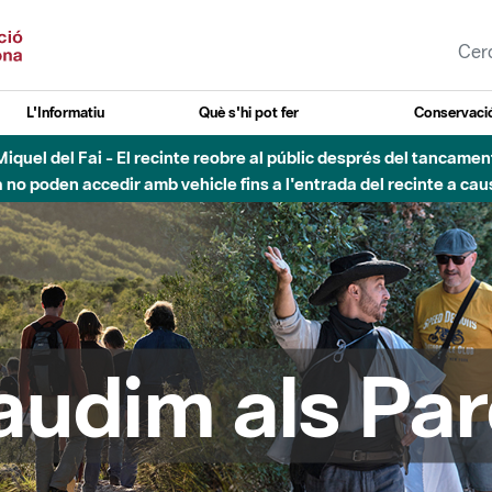
L'Informatiu
Què s'hi pot fer
Conservació
uvial Besòs - Activació de la Fase d'Alerta del Parc Fluvial del 
Tancats els accessos al Parc.
audim als Par