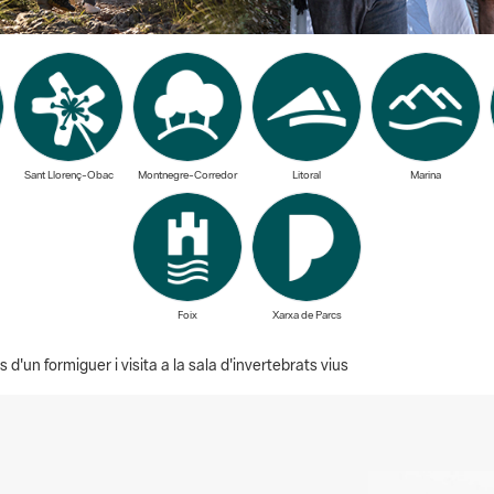
Sant Llorenç-Obac
Montnegre-Corredor
Litoral
Marina
Foix
Xarxa de Parcs
d'un formiguer i visita a la sala d'invertebrats vius