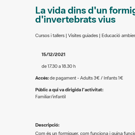
La vida dins d'un formigu
d'invertebrats vius
Cursos i tallers | Visites guiades | Educació ambie
15/12/2021
de 17.30 a 18.30 h
Accés:
de pagament - Adults 3€ / Infants 1€
Públic a qui va dirigida l'activitat:
Familiar/infantil
Descripció:
Com és un formiguer, com funciona i quina funci
conèixer aquestes incansables treballadores i a d