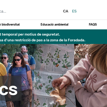
CA
ES
 biodiversitat
Educació ambiental
FAQS
 obres de construcció d'una passera sobre el riu
cs