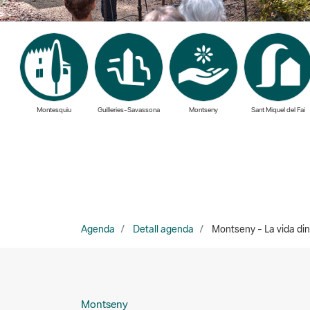
Montesquiu
Guilleries-Savassona
Montseny
Sant Miquel del Fai
Agenda
Detall agenda
Montseny - La vida dins 
Montseny