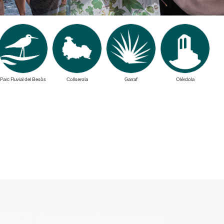
Parc Fluvial del Besòs
Collserola
Garraf
Olèrdola