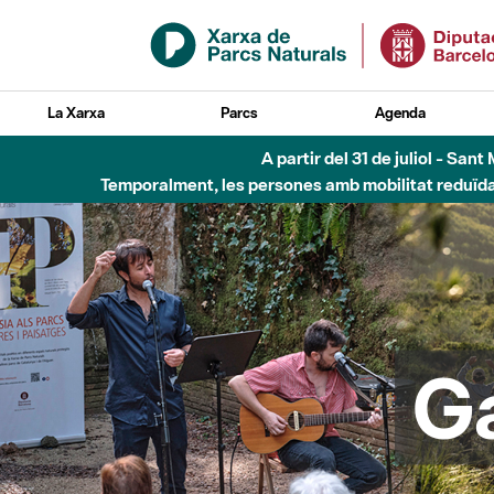
Salta al contingut principal
La Xarxa
Parcs
Agenda
Fins al desembre de 2026 - Parc Fluvial B
G