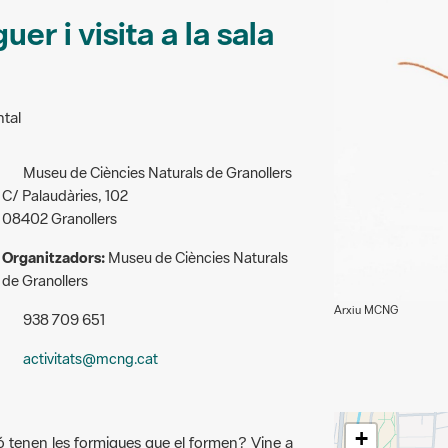
er i visita a la sala
ntal
Museu de Ciències Naturals de Granollers
C/ Palaudàries, 102
08402 Granollers
Organitzadors:
Museu de Ciències Naturals
de Granollers
Arxiu MCNG
938 709 651
activitats@mcng.cat
+
ó tenen les formigues que el formen? Vine a
escobrir la seva gran importància dins el
−