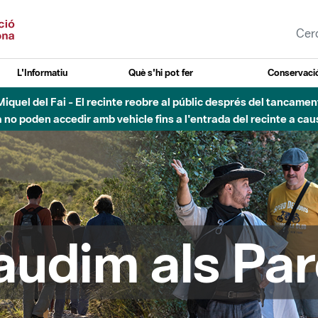
L'Informatiu
Què s'hi pot fer
Conservació
esòs - Afectacions a la llera del Parc Fluvial del Besòs degut a
audim als Par