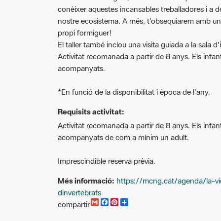
nostre ecosistema. A més, t'obsequiarem amb un
propi formiguer!
El taller també inclou una visita guiada a la sala d
Activitat recomanada a partir de 8 anys. Els inf
acompanyats.
*En funció de la disponibilitat i època de l'any.
Requisits activitat:
Activitat recomanada a partir de 8 anys. Els inf
acompanyats de com a mínim un adult.
Imprescindible reserva prèvia.
Més informació:
https://mcng.cat/agenda/la-vi
dinvertebrats
G
F
P
C
compartir
m
a
i
o
a
c
n
m
i
e
t
p