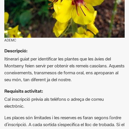
ADEMC
Descripció:
Itinerari guiat per identificar les plantes que les àvies del
Montseny feien servir per obtenir els remeis casolans. Aquests
coneixements, transmesos de forma oral, ens aproparan al
seu món, tan diferent ja del nostre.
Requisits activitat:
Cal inscripció prèvia als telèfons o adreça de correu
electrònic.
Les places són limitades i les reserves es faran segons l’ordre
d’inscripció. A cada sortida s’especifica el lloc de trobada. Si el
temps no permet fer l’activitat en bones condicions, s’anul·larà
la sortida.
Cal dur calçat còmode per caminar i cantimplora amb aigua.