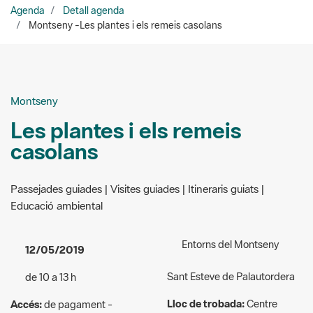
Montseny
Les plantes i els remeis
casolans
Passejades guiades | Visites guiades | Itineraris guiats |
Educació ambiental
Entorns del Montseny
12/05/2019
Sant Esteve de Palautordera
de 10 a 13 h
Lloc de trobada:
Centre
Accés:
de pagament -
d’Informació de Sant Esteve
Adults, 3 euros. Menors fins a
de Palautordera
6 anys, gratuït; entre 6 i 16
anys i majors de 65 anys, 2
Organitzadors:
ADEMC