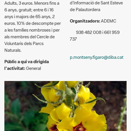
euros. 10% de descompte per
a les famílies nombroses i per
938 482 008 i 661 959
als membres del Cercle de
737
Voluntaris dels Parcs
Naturals.
p.montseny.figaro@diba.cat
Públic a qui va dirigida
l'activitat:
General