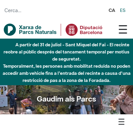
Salta al contingut principal
CA
ES
Fins al desembre de 2026 - Parc Fluvial Besòs -
Afectacions a la llera del Parc Fluvial del Besòs degut a
obres de construcció d'una passera sobre el riu
Gaudim als Parcs
Agenda
Detall agenda
Montseny -Les plantes i els remeis casolans