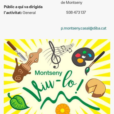
p.montseny.casal@diba.cat
Detall cartell
Descripció: