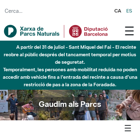
Salta al contingut principal
CA
ES
Fins al desembre de 2026 - Parc Fluvial Besòs -
Afectacions a la llera del Parc Fluvial del Besòs degut a
obres de construcció d'una passera sobre el riu
Gaudim als Parcs
Agenda
Detall agenda
Montseny - Montseny Viu-lo! Mostra d'ART KM 0