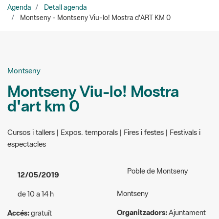
Montseny
Montseny Viu-lo! Mostra
d'art km 0
Cursos i tallers | Expos. temporals | Fires i festes | Festivals i
espectacles
Poble de Montseny
12/05/2019
Montseny
de 10 a 14 h
Organitzadors:
Ajuntament
Accés:
gratuït
de Montseny
Públic a qui va dirigida
938 473 137
l'activitat:
General