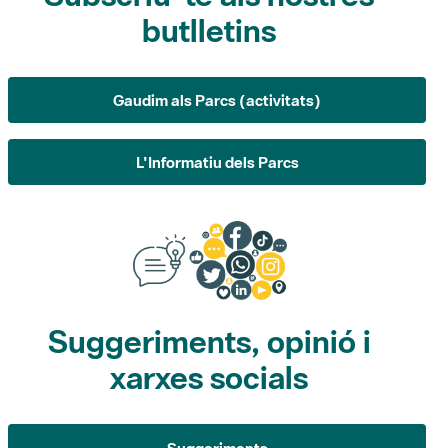
Gaudim als Parcs (activitats)
L'Informatiu dels Parcs
Suggeriments, opinió i
xarxes socials
Suggeriments
Opina