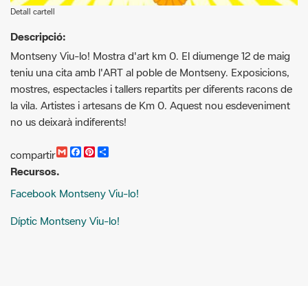
Montseny Viu-lo! Mostra d'art km 0. El diumenge 12 de maig
teniu una cita amb l'ART al poble de Montseny. Exposicions,
mostres, espectacles i tallers repartits per diferents racons de
la vila. Artistes i artesans de Km 0. Aquest nou esdeveniment
no us deixarà indiferents!
G
F
P
C
compartir
m
a
i
o
Recursos.
a
c
n
m
i
e
t
p
Facebook Montseny Viu-lo!
l
b
e
a
o
r
r
o
e
t
Díptic Montseny Viu-lo!
k
s
i
t
r
Cercador d'activitats