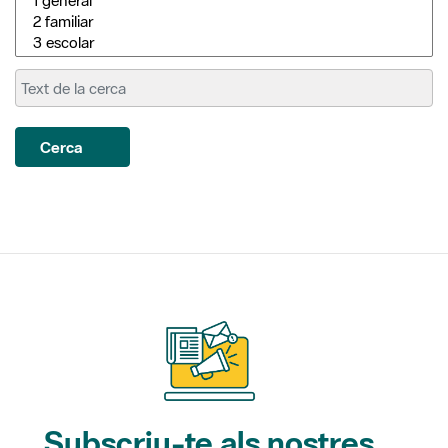
Cerca
Subscriu-te als nostres
butlletins