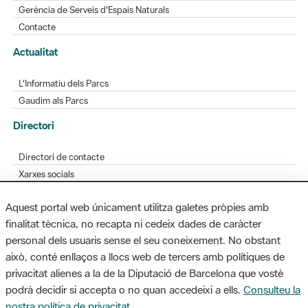
Actualitat
L'Informatiu dels Parcs
Gaudim als Parcs
Directori
Directori de contacte
Xarxes socials
Aplicacions mòbils
Bústia de suggeriments
Opineu sobre els parcs
Aquest portal web únicament utilitza galetes pròpies amb
finalitat tècnica, no recapta ni cedeix dades de caràcter
personal dels usuaris sense el seu coneixement. No obstant
MAPA WEB
AVÍS LEGAL
ACCESSIBILITAT
això, conté enllaços a llocs web de tercers amb polítiques de
privacitat alienes a la de la Diputació de Barcelona que vostè
Diputació de Barcelona. Edifici Llacuna, 1a planta. Badajoz, 49. 08005
podrà decidir si accepta o no quan accedeixi a ells.
Consulteu la
Barcelona. Tel. 934 022 428 / xarxaparcs@diba.cat
nostra política de privacitat