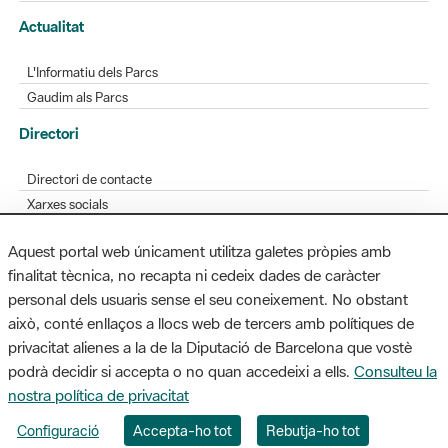
L'Informatiu dels Parcs
Gaudim als Parcs
Directori
Directori de contacte
Xarxes socials
Aplicacions mòbils
Bústia de suggeriments
Opineu sobre els parcs
Aquest portal web únicament utilitza galetes pròpies amb
finalitat tècnica, no recapta ni cedeix dades de caràcter
personal dels usuaris sense el seu coneixement. No obstant
MAPA WEB
AVÍS LEGAL
ACCESSIBILITAT
això, conté enllaços a llocs web de tercers amb polítiques de
privacitat alienes a la de la Diputació de Barcelona que vostè
Diputació de Barcelona. Edifici Llacuna, 1a planta. Badajoz, 49. 08005
podrà decidir si accepta o no quan accedeixi a ells.
Consulteu la
Barcelona. Tel. 934 022 428 / xarxaparcs@diba.cat
nostra política de privacitat
Configuració
Accepta-ho tot
Rebutja-ho tot