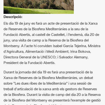
Els dia 19 de juny es farà un acte de presentació de la Xarxa
de Reserves de la Biosfera Mediterrànies a la seu de la
Fundació Abertis, al castell de Castellet, i l'endemà, dia 20 de
juny, una visita de camp a la Reserva de la Biosfera del
Montseny. A l'acte hi conviden Isabel Garcia Tejerina, Ministra
d'Agricultura, Alimentació i Medi Ambient; Irina Bokova,
Directora General de la UNESCO; i Salvador Alemany,
President de la Fundació Abertis.
Durant la jornada del dia 19 es farà una presentació de la
Xarxa de Reserves de la Biosfera Mediterrànies, un debat
sobre "Les dues ribes de la Mediterrània" i una sessió de
treball d'articulació de la xarxa amb els gestors de Reserves
de la Biosfera. Durant la visita de camp del dia 20 a la Reserva
de la Biosfera del Montseny es presenterà l'exemple de gestió
de la Reserva de la Biosfera del Montseny, com a reserva
emblemàtica.
L'any 1978, la UNESCO va incloure el Montseny dins la xarxa