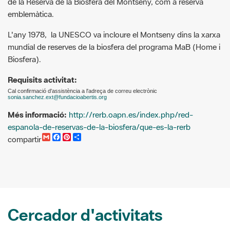
mundial de reserves de la biosfera del programa MaB (Home i
Biosfera).
Requisits activitat:
Cal confirmació d'assistència a l'adreça de correu electrònic
sonia.sanchez.ext@fundacioabertis.org
Més informació:
http://rerb.oapn.es/index.php/red-
espanola-de-reservas-de-la-biosfera/que-es-la-rerb
G
F
P
C
compartir
m
a
i
o
a
c
n
m
i
e
t
p
l
b
e
a
o
r
r
o
e
t
k
s
i
t
r
Cercador d'activitats