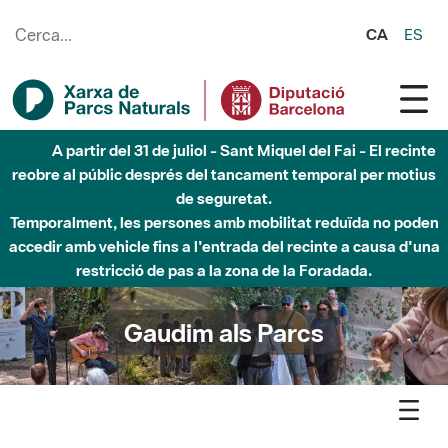
Salta al contingut principal
CA
ES
Fins al desembre de 2026 - Parc Fluvial Besòs -
Afectacions a la llera del Parc Fluvial del Besòs degut a
obres de construcció d'una passera sobre el riu
Gaudim als Parcs
Agenda
Detall agenda
Montseny - Presentació de la Xarxa de Reserves de la
Biosfera Mediterrànies